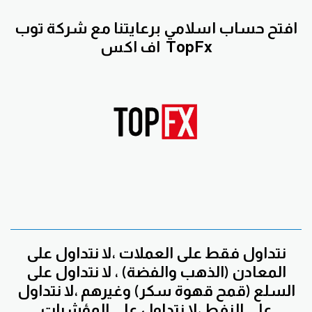
افتح حساب اسلامي برعايتنا مع
شركة توب
TopFx
اف اكس
نتداول فقط على العملات ،لا نتداول على
المعادن (الذهب والفضة) ، لا نتداول على
السلع (قمح قهوة سكر) وغيرهم ،لا نتداول
على النفط ،لا نتداول على المؤشرات