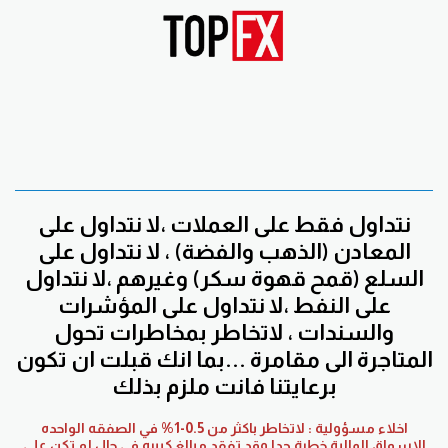
نتداول فقط على العملات ،لا نتداول على
المعادن (الذهب والفضة) ، لا نتداول على
السلع (قمح قهوة سكر) وغيرهم ،لا نتداول
على النفط ،لا نتداول على المؤشرات
والسندات ، لاتخاطر بمخاطرات تحول
المتاجرة الى مقامرة ...بما انك قبلت ان تكون
برعايتنا فانت ملزم بذلك
اخلاء مسؤولية : لاتخاطر باكثر من 0.5-1% في الصفقه الواحده
الاسواق المالية خطرة جدا وقد تفقد مبالغ كبيره في حال لم تكن على