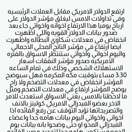
ارتفع الدولار الامريكي مقابل العملات الرئيسيه
وفي تداولات الامس ليغلق مؤشر الدولار على
ارباح يوميا هذا الارتفاع اخوانه واخواتي جاء بعد
صدور بيانات الدولار القويه واللي اظهرت
انخفاض في معدلات شكاوي البطاله واظهرت
ايضا ارتفاع في مؤشر الناتج المحلي الاجمالي
واليوم اخواني واخواتي ستنتظر الاسواق بالفتره
الامريكيه صدور مؤشر النفقات اسعار
الاستهلاك الشخصي وذلك في تمام الساعه
3:30 مساء بتوقيت مكه المكرمه فهل سيوضح
المؤشر انخفاض في معدلات التضخم ولا راح
يوضح المؤشر ارتفاع في معدلات التضخم ومثل
ما لاحظنا بالامس يعني الاسواق استعدت للامر
الاخر بعضو الفيدرالي الامريكي كولينز بالانف
والتصريحاتها تؤيد التوقف عن رفع الفائده اذا
اخواني واخواتي اليوم بيانات هامه جدا واعضاء
الفيدرالي المحو او حتى وضحوا بانه بيانات يوم
الجمعه ستكون هامه جدا لتحديد مصير الفائده