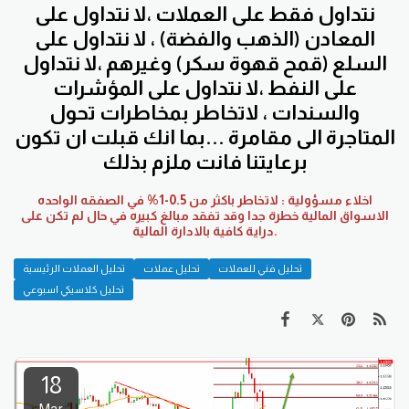
نتداول فقط على العملات ،لا نتداول على
المعادن (الذهب والفضة) ، لا نتداول على
السلع (قمح قهوة سكر) وغيرهم ،لا نتداول
على النفط ،لا نتداول على المؤشرات
والسندات ، لاتخاطر بمخاطرات تحول
المتاجرة الى مقامرة ...بما انك قبلت ان تكون
برعايتنا فانت ملزم بذلك
اخلاء مسؤولية : لاتخاطر باكثر من 0.5-1% في الصفقه الواحده
الاسواق المالية خطرة جدا وقد تفقد مبالغ كبيره في حال لم تكن على
دراية كافية بالادارة المالية.
تحليل فني للعملات
تحليل عملات
تحليل العملات الرئيسية
تحليل كلاسيكي اسبوعي
18
Mar