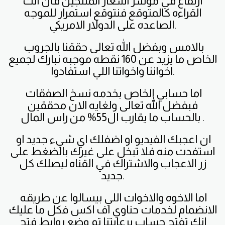
ارتفاع في مؤشر اسعار المنتجين فان اتت
القراءه كالمتوقع فنتوقع استمرار للموجه
الصاعده على الدولار الامريكي.
بالامس وبفضل الله تعالى حققنا بالجروب
الخاص ما يزيد عن 160 نقطه موجبه نبارك لجميع
اخواننا واخواتنا اللي استفادوا.
اما حسابي الخاص بخدمه نسخ الصفقات
فبفضل الله تعالى ولغايه الان محققين
بالحساب ما يقارب ال55% من راس المال .
ان اعجبك الفيديو او اضفلك اي شيء جديد او
استفدت منه فلا تبخل على غيرك بالضغط على
زر الاعجاب والاشتراك في القناه ليصلك كل
جديد.
اما الاخوه والاخوات اللي بيسالوا عن طريقه
الانضمام لخدمات حناوي اف اكس فكل ما عليك
انك تفتح حساب برعايتنا تم وضع روابط فتح