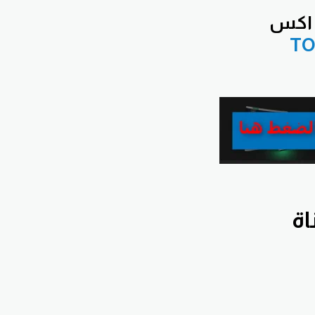
 اكس
TO