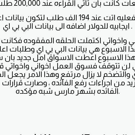
كانت بان تاتي القراءه عند 200,000 طلب اعانه
ايجابيه للدولار اضافه الى بيانات البي بي اي .
 واخواتي اكتملت الحلقه المفقوده فكانت ا
ا الاسبوع هي بيانات البي بي اي وطلبات اعا
هذا الاسبوع اعطت الاسواق امل جديد بان 
كي لن تتوقف فسوق العمل اخواني واخواتي ق
 والتضخم لا يزال مرتفع وهذا الامر يجعل الفي
مزيد من اجراءات رفع الفائده ، وصارت قرارات ا
الفائده بشهر مارس شبه مؤكده.