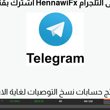
ناة HennawiFx على التلجرام