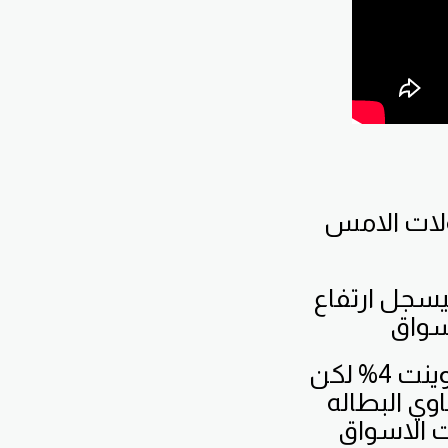
اولات الامس
يسجل ارتفاع
فالخبراء اخواني واخواتي توقعوا بان تاتي النسبه عند صفر بوينت 4% لكن
وي البطاله
ت الاسواق