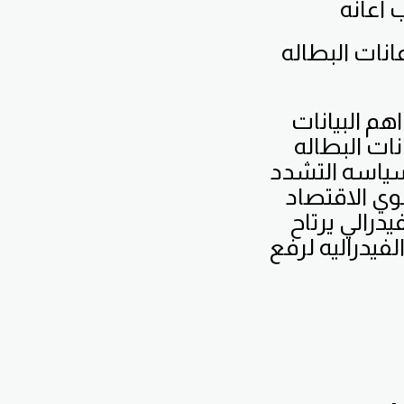
لكن القراءه الفعليه اتت عند 194 الف طلب لتكون بيانات اعانات البطاله
هم البيانات
نات البطاله
سياسه التشدد
وي الاقتصاد
درالي يرتاح
لفيدراليه لرفع