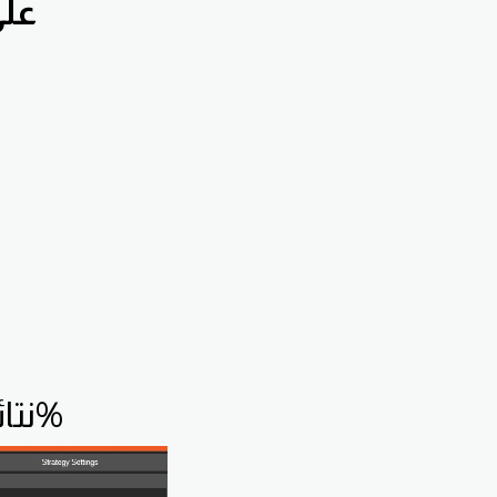
اشترك بق
نتائج حسابات نسخ التوصيات لغاية الان 48%