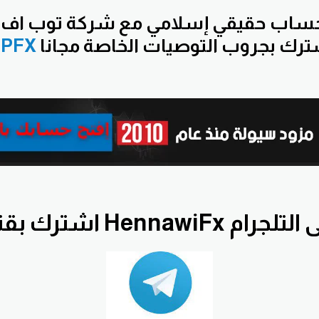
اب حقيقي إسلامي مع شركة توب اف
PFX
ناة HennawiFx على التلجرام