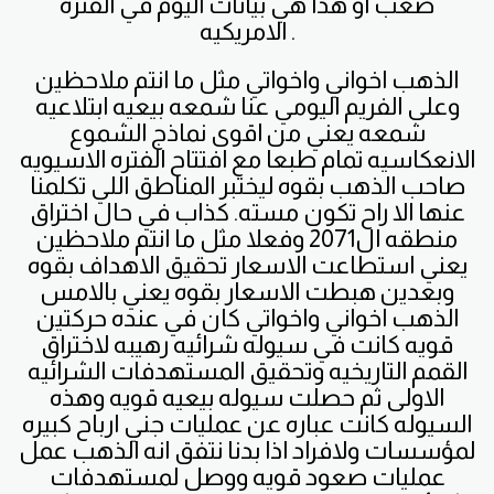
صعب او هذا هي بيانات اليوم في الفتره
الامريكيه .
الذهب اخواني واخواتي مثل ما انتم ملاحظين
وعلى الفريم اليومي عنا شمعه بيعيه ابتلاعيه
شمعه يعني من اقوى نماذج الشموع
الانعكاسيه تمام طبعا مع افتتاح الفتره الاسيويه
صاحب الذهب بقوه ليختبر المناطق اللي تكلمنا
عنها الا راح تكون مسته. كذاب في حال اختراق
منطقه ال2071 وفعلا مثل ما انتم ملاحظين
يعني استطاعت الاسعار تحقيق الاهداف بقوه
وبعدين هبطت الاسعار بقوه يعني بالامس
الذهب اخواني واخواتي كان في عنده حركتين
قويه كانت في سيوله شرائيه رهيبه لاختراق
القمم التاريخيه وتحقيق المستهدفات الشرائيه
الاولى ثم حصلت سيوله بيعيه قويه وهذه
السيوله كانت عباره عن عمليات جني ارباح كبيره
لمؤسسات ولافراد اذا بدنا نتفق انه الذهب عمل
عمليات صعود قويه ووصل لمستهدفات