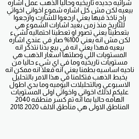
شرائيه جديده تاريخيه وحاليا الذهب عمل اشاره
بيعيه لكن مش كل اشاره شموع اخواني اخواتي
راح ناخذ فيها يعني ارجعوا للشارت وارجعوا
للتاريخ منذ زمن بعيد اشارات الشموع هي
بتعطينا يعني تصور او تعطينا احتماليه لشيء
لكن مش انه يعني 100% صار في عندي اشاره
بيعيه فهذا يعني انه في بيع بدنا نتذكر انه
المستويات اللي وصلتها اسعار الذهب هي
مستويات تاريخيه وما في اي شيء حاليا من
ناحيه اساسيه بطمنا يعني انه فعلا انه ممكن انه
يخبط الذهب فتكلمنا في هذا الامر بالتحليل
الاسبوعي وبالتحليلات اليوميه وما بدي اطول
عليكم لذلك اخواني واخواتي اولى المستويات
الهامه حاليا بما انه تم كسر منطقه 2040
المناطق الاولى هي مناطق الالف 2020 2018