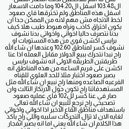
ال103.48 اسفل ال104.20 وما دامت الاسعار
اسفل هذه المناطق ولم تخترقها فاي صعود
لخط الاتجاه مش مهم لانه من الممكن جدا ان
يكون اختراق كاذب ونراه هبوط طيب هلا كيف
بدنا نتصرف حاليا اخواني واخواتي بدنا نشوف
برايس اكشن قوي من هذه المستويات او
نشوف كسر لمناطق 102.60 وعندها ان شاء الله
راح نبدا نتحرك ببيع الدولار مقابل العمله اذا عنا
طريقتين الطريقه الاولى انه نشوف برايس
اكشن على فريم الساعه من هذه المناطق انه
يصير صعود اختبار مثلا للحد العلوي للقناه
الفرعيه الصاعده ومنها راح نبيع ان شاء الله مثل
المستهدفاتنا راح تكون حول الارتكاز الثالث وان
صار في عنا كسر لل102 فاي عمليه صعود
تصحيحي راح نرجع للبيع ان شاء الله تعالى
باستهداف مناطق القاع الاخير اذا اخواني واخواتي
لغايه الان لا تزال التحركات سلبيه واللي راح ياكد
هذا الكلام ان شاء الله يعني اما انه يصير انفجار