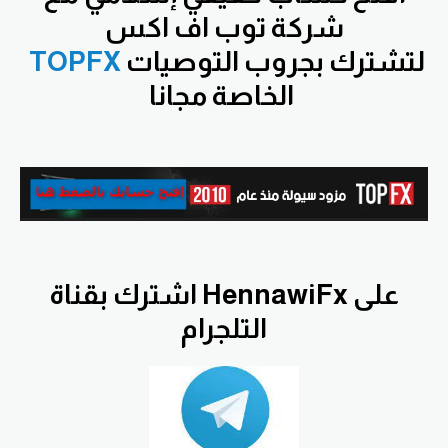
شركة توب اف اكس
لتشترك بجروب التوصيات
TOPFX
الخاصة مجانا
اشترك بقناة HennawiFx على
التلجرام