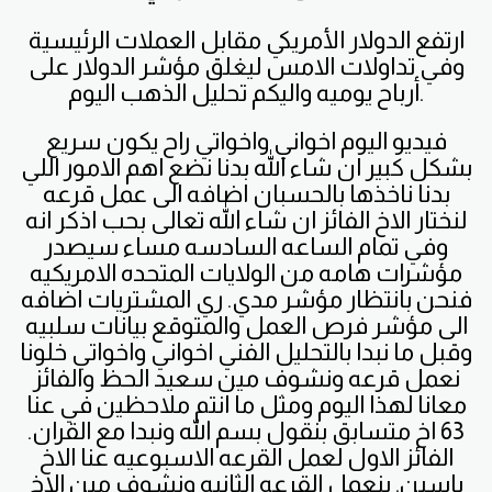
ارتفع الدولار الأمريكي مقابل العملات الرئيسية
وفي تداولات الامس ليغلق مؤشر الدولار على
أرباح يوميه واليكم تحليل الذهب اليوم.
فيديو اليوم اخواني واخواتي راح يكون سريع
بشكل كبير ان شاء الله بدنا نضع اهم الامور اللي
بدنا ناخذها بالحسبان اضافه الى عمل قرعه
لنختار الاخ الفائز ان شاء الله تعالى بحب اذكر انه
وفي تمام الساعه السادسه مساء سيصدر
مؤشرات هامه من الولايات المتحده الامريكيه
فنحن بانتظار مؤشر مدي. ري المشتريات اضافه
الى مؤشر فرص العمل والمتوقع بيانات سلبيه
وقبل ما نبدا بالتحليل الفني اخواني واخواتي خلونا
نعمل قرعه ونشوف مين سعيد الحظ والفائز
معانا لهذا اليوم ومثل ما انتم ملاحظين في عنا
63 اخ متسابق بنقول بسم الله ونبدا مع القران.
الفائز الاول لعمل القرعه الاسبوعيه عنا الاخ
ياسين. بنعمل القرعه الثانيه ونشوف مين الاخ