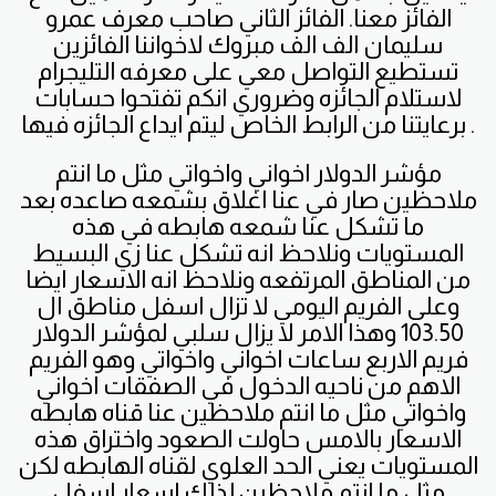
الفائز معنا. الفائز الثاني صاحب معرف عمرو
سليمان الف الف مبروك لاخواننا الفائزين
تستطيع التواصل معي على معرفه التليجرام
لاستلام الجائزه وضروري انكم تفتحوا حسابات
برعايتنا من الرابط الخاص ليتم ايداع الجائزه فيها .
مؤشر الدولار اخواني واخواتي مثل ما انتم
ملاحظين صار في عنا اغلاق بشمعه صاعده بعد
ما تشكل عنا شمعه هابطه في هذه
المستويات ونلاحظ انه تشكل عنا زي البسيط
من المناطق المرتفعه ونلاحظ انه الاسعار ايضا
وعلى الفريم اليومي لا تزال اسفل مناطق ال
103.50 وهذا الامر لا يزال سلبي لمؤشر الدولار
فريم الاربع ساعات اخواني واخواتي وهو الفريم
الاهم من ناحيه الدخول في الصفقات اخواني
واخواتي مثل ما انتم ملاحظين عنا قناه هابطه
الاسعار بالامس حاولت الصعود واختراق هذه
المستويات يعني الحد العلوي لقناه الهابطه لكن
مثل ما انتم ملاحظين لذلك اسعار اسفل