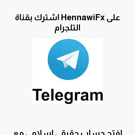
اشترك بقناة HennawiFx على
التلجرام
افتح
حساب حقيقي إسلامي مع