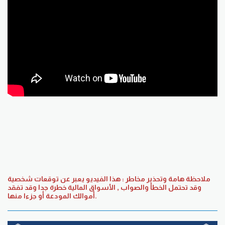
ملاحظة هامة وتحذير مخاطر : هذا الفيديو يعبر عن توقعات شخصية
وقد تحتمل الخطأ والصواب , الأسواق المالية خطرة جدا وقد تفقد
أموالك المودعة أو جزءا منها.