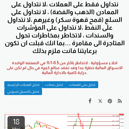
نتداول فقط على العملات ،لا نتداول على
المعادن (الذهب والفضة) ، لا نتداول على
السلع (قمح قهوة سكر) وغيرهم ،لا نتداول
على النفط ،لا نتداول على المؤشرات
والسندات ، لاتخاطر بمخاطرات تحول
المتاجرة الى مقامرة ...بما انك قبلت ان تكون
برعايتنا فانت ملزم بذلك
اخلاء مسؤولية : لاتخاطر باكثر من 0.5-1% في الصفقه الواحده
الاسواق المالية خطرة جدا وقد تفقد مبالغ كبيره في حال لم تكن على
دراية كافية بالادارة المالية.
تحليل فني للعملات
تحليل عملات
تحليل العملات الرئيسية
تحليل كلاسيكي اسبوعي
18