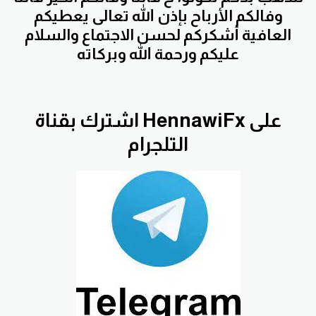
وفالكم الأرباح بإذن الله تعالى يعطيكم
العافية أشكركم لحسن الاجتماع والسلام
عليكم ورحمة الله وبركاته
اشترك بقناة HennawiFx على
التلجرام