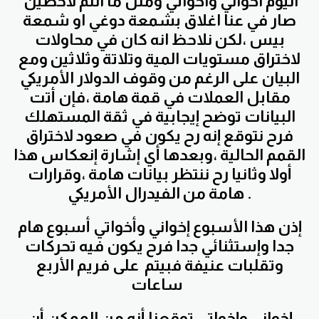
اليوم اخواني واخواتي ومثل ما انتم لاحظين
صار في عنا اغلاق بشمعة دوغي او شمعة
بيس ،لكن نلاحظ انه كان في محاولات
لاختراق مستويات المية وتلاتة وثلاثين ومع
البيان على الرغم من وقوف الدولار الأمريكي
مقابل العملات في قمة هامة ،فإن أتت
البيانات توضح إيجابية في ثقة المستهلك
فرح نتوقع إنه رح يكون في صعود لاختراق
القمم الحالية ،وبعدها أي إشارة إنعكاس هذا
أولا وثانيا رح ننتظر بيانات هامة ،وقرارات
هامة من الفيدرال الأمريكي .
إذن هذا الأسبوع إخواني وأخواتي أسبوع هام
جدا وإستثنائي جدا فرح يكون فيه تحركات
وتقلبات عنيفة فبيتم على فريم الأربع
ساعات
إخواني وإخواتي توقعنا أنه من الممكن أن