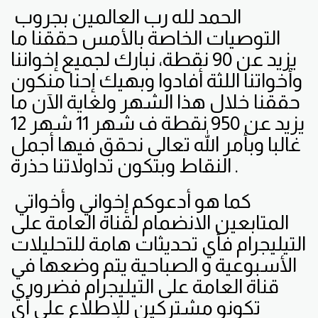
الحمد لله رب العالمين بجروب
التوصيات الخاصة بالأمس حققنا ما
يزيد عن 90 نقطة، نبارك لجميع إخواننا
وأخواتنا اللثة أفادوا وبهيك إحنا منكون
حققنا خلال هذا الشهر ولغاية الآن ما
يزيد عن 950 نقطة ف شهر 11 شهر 12
غالبا وبأمر الله تعالى نحقق فيها أجمل
النقاط وبتكون تداولاتنا حذرة .
كما هو أدعوكم إخواني وأخواتي
المتابعين الانضمام لقناة العامة على
التيليجرام فأي تحديثات هامة للتحليلات
الأسبوعية و الصباحية يتم وضعها في
قناة العامة على التيليجرام فضروري
تكونو مشتركين للإطلاع على أي