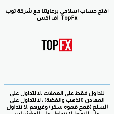
افتح حساب اسلامي برعايتنا مع
شركة توب
TopFx
اف اكس
نتداول فقط على العملات ،لا نتداول على
المعادن (الذهب والفضة) ، لا نتداول على
السلع (قمح قهوة سكر) وغيرهم ،لا نتداول
على النفط ،لا نتداول على المؤشرات