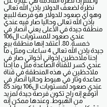
وأعلم إذا نظرة القادمة هي عبارة عن
نظرة لضعف الدولار بإذن الله تعالى
وهو أي صعود للدولار هو فرصة للبيع
بإذن الله تعالى وحاليا صار فيه عندي
منطقة جيدة في الأعلى يعني أنصار في
عندي صعود للمستويات ال106
خمسة. 80. أعتقد إنها منطقة بيع
جيدة بإذن الله تعالى 4 ساعات ومثل ما
إحنا ملاحظين إخواني أخواتي صار في
عندي كسر للقناة الصاعدة مثل ما إحنا
ملاحظين في هذه المنطقة في قناة
صاعدة وثار في هبوط وحاليا أنصار في
عندي صعود لمستويات ال106 بوند 85
أتوقع إنه راح تكون فرصة جيدة لمزيد
من الهبوط. وعندها ممكن إنه