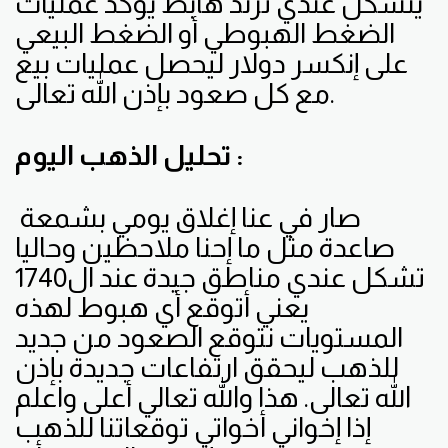
يتشكل عندي ترند هابط يؤكد عمليات
الضغط الهبوطي أو الضغط البيعي
على إنكسر دولار ليحصل عمليات بيع
مع كل صعود بإذن الله تعالى.
تحليل الذهب اليوم :
صار في عنا إغلاق يومي بشمعة
صاعدة مثل ما إحنا ملاحظين وحاليا
تشكل عندي مناطق جيدة عند ال1740
يعني أتوقع أي هبوط لهذه
المستويات نتوقع الصعود من جديد
للذهب ليحقق ارتفاعات جديدة بإذن
الله تعالى. هذا والله تعالي أعلى واعلم
إذا إخواني أخواتي توقعاتنا للذهب