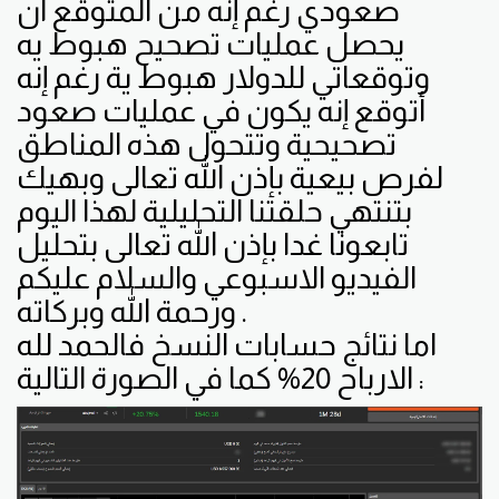
صعودي رغم إنه من المتوقع أن
يحصل عمليات تصحيح هبوط يه
وتوقعاتي للدولار هبوط ية رغم إنه
أتوقع إنه يكون في عمليات صعود
تصحيحية وتتحول هذه المناطق
لفرص بيعية بإذن الله تعالى وبهيك
بتنتهي حلقتنا التحليلية لهذا اليوم
تابعونا غدا بإذن الله تعالى بتحليل
الفيديو الاسبوعي والسلام عليكم
ورحمة الله وبركاته .
اما نتائج حسابات النسخ فالحمد لله
الارباح 20% كما في الصورة التالية :