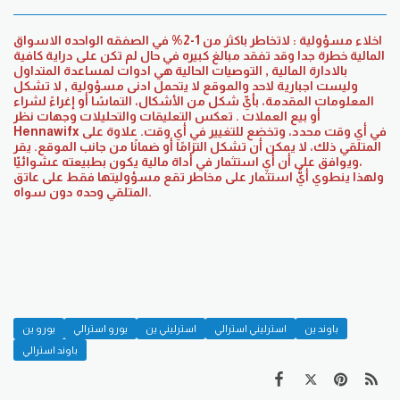
اخلاء مسؤولية : لاتخاطر باكثر من 1-2% في الصفقه الواحده الاسواق
المالية خطرة جدا وقد تفقد مبالغ كبيره في حال لم تكن على دراية كافية
بالادارة المالية , التوصيات الحالية هي ادوات لمساعدة المتداول
وليست اجبارية لاحد والموقع لا يتحمل ادنى مسؤولية , لا تشكل
المعلومات المقدمة، بأيِّ شكل من الأشكال، التماسًا أو إغراءً لشراء
أو بيع العملات . تعكس التعليقات والتحليلات وجهات نظر
Hennawifx في أي وقت محدد، وتخضع للتغيير في أي وقت. علاوة على
ذلك، لا يمكن أن تشكل التزامًا أو ضمانًا من جانب الموقع. يقر ‎المتلقي
ويوافق على أن أي استثمار في أداة مالية يكون بطبيعته عشوائيّا،
المتلقي وحده دون سواه.
باوند ين
استرليني استرالي
استرليني ين
يورو استرالي
يورو ين
باوند استرالي