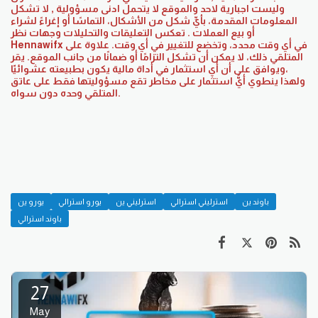
وليست اجبارية لاحد والموقع لا يتحمل ادنى مسؤولية , لا تشكل
المعلومات المقدمة، بأيِّ شكل من الأشكال، التماسًا أو إغراءً لشراء
أو بيع العملات . تعكس التعليقات والتحليلات وجهات نظر
Hennawifx في أي وقت محدد، وتخضع للتغيير في أي وقت. علاوة على
ذلك، لا يمكن أن تشكل التزامًا أو ضمانًا من جانب الموقع. يقر ‎المتلقي
ويوافق على أن أي استثمار في أداة مالية يكون بطبيعته عشوائيّا،
المتلقي وحده دون سواه.
باوند ين
استرليني استرالي
استرليني ين
يورو استرالي
يورو ين
باوند استرالي
27
May