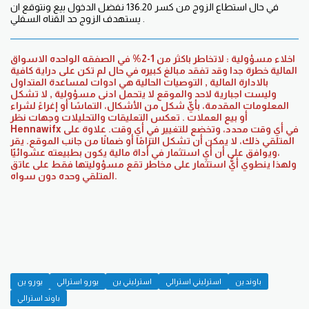
في حال استطاع الزوج من كسر 136.20 نفضل الدخول بيع ونتوقع ان
يستهدف الزوج حد القناه السفلي .
اخلاء مسؤولية : لاتخاطر باكثر من 1-2% في الصفقه الواحده الاسواق
المالية خطرة جدا وقد تفقد مبالغ كبيره في حال لم تكن على دراية كافية
بالادارة المالية , التوصيات الحالية هي ادوات لمساعدة المتداول
وليست اجبارية لاحد والموقع لا يتحمل ادنى مسؤولية , لا تشكل
المعلومات المقدمة، بأيِّ شكل من الأشكال، التماسًا أو إغراءً لشراء
أو بيع العملات . تعكس التعليقات والتحليلات وجهات نظر
Hennawifx في أي وقت محدد، وتخضع للتغيير في أي وقت. علاوة على
ذلك، لا يمكن أن تشكل التزامًا أو ضمانًا من جانب الموقع. يقر ‎المتلقي
ويوافق على أن أي استثمار في أداة مالية يكون بطبيعته عشوائيّا،
المتلقي وحده دون سواه.
باوند ين
استرليني استرالي
استرليني ين
يورو استرالي
يورو ين
باوند استرالي