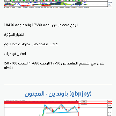
الزوج محصور بين الدعم 1.7680 والمقاومة 1.8470
الاخبار المؤثرة :
لا اخبار مهمة خلال تداولات هذا اليوم .
افضل توصيات :
شراء مع التصحيح الهابط من 1.7790 الوقف 1.7680 الهدف 100 - 150
نقطه.
باوند ين - المجنون (gbpjpy)