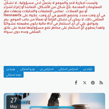
وليست اجبارية لاحد والموقع لا يتحمل ادنى مسؤولية , لا تشكل
المعلومات المقدمة، بأيِّ شكل من الأشكال، التماسًا أو إغراءً لشراء
أو بيع العملات . تعكس التعليقات والتحليلات وجهات نظر
Hennawifx في أي وقت محدد، وتخضع للتغيير في أي وقت. علاوة على
ذلك، لا يمكن أن تشكل التزامًا أو ضمانًا من جانب الموقع. يقر ‎المتلقي
ويوافق على أن أي استثمار في أداة مالية يكون بطبيعته عشوائيّا،
المتلقي وحده دون سواه.
باوند ين
استرليني استرالي
استرليني ين
يورو استرالي
يورو ين
باوند استرالي
27
May