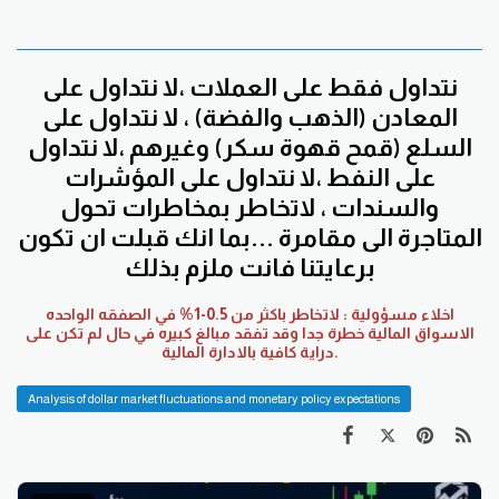
نتداول فقط على العملات ،لا نتداول على
المعادن (الذهب والفضة) ، لا نتداول على
السلع (قمح قهوة سكر) وغيرهم ،لا نتداول
على النفط ،لا نتداول على المؤشرات
والسندات ، لاتخاطر بمخاطرات تحول
المتاجرة الى مقامرة ...بما انك قبلت ان تكون
برعايتنا فانت ملزم بذلك
اخلاء مسؤولية : لاتخاطر باكثر من 0.5-1% في الصفقه الواحده
الاسواق المالية خطرة جدا وقد تفقد مبالغ كبيره في حال لم تكن على
دراية كافية بالادارة المالية.
Analysis of dollar market fluctuations and monetary policy expectations