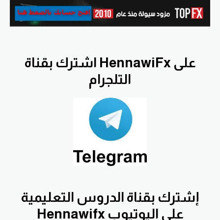
اشترك بقناة HennawiFx على
التلجرام
إشترك بقناة الدروس التعليمية
Hennawifx على اليوتيوب