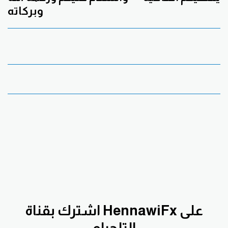
وبركاته
اشترك بقناة HennawiFx على
التلجرام