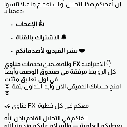
إن أعجبكم هذا التحليل أو استفدتم منه، لا تنسوا
دعمنا بـ:
الإعجاب 👍
الاشتراك بالقناة 🔔
نشر الفيديو لأصدقائكم ❤️
الاحترافية 👇
حناوي FX
وللمهتمين بخدمات
كل الروابط مرفقة
في صندوق الوصف
وأيضاً
في أول تعليق مثبّت
⏬ افتح حسابك الحقيقي الآن وابدأ التداول بثقة
⏬
🤝 حناوي FX: معكم في كل خطوة
نلقاكم في التحليل القادم بإذن الله
يعطيكم العافية — والسلام عليكم ورحمة الله