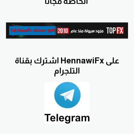
الخاصة مجانا
اشترك بقناة HennawiFx على
التلجرام