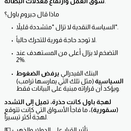
.
سوق العمل وارتفاع معدلات البطالة
ماذا قال جيروم باول؟
السياسة النقدية لا تزال "متشددة قليلاً".
لا توجد حاجة فورية للتحرك حالياً.
التضخم لا يزال أعلى من المستهدف عند
2%.
البنك الفيدرالي
يرفض الضغوط
السياسية
(مثل تلك التي يمارسها ترامب)
ويؤكد أن قراراته مبنية على البيانات فقط.
لهجة باول كانت حذرة، تميل إلى التشدد
(سقورية)،
ما فاجأ الأسواق التي كانت تتوقع
لهجة أكثر تيسيراً.
💵 تأثير القرار على الدولار والذهب