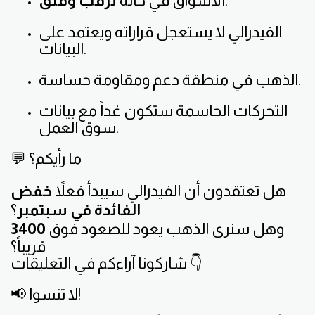
.
الأسواق في حالة
ترقب وقلق
الفيدرالي لا يستعجل قراراته ويعتمد على
البيانات.
الذهب في منطقة دعم ومقاومة حساسة.
التحركات الحاسمة ستكون غداً مع بيانات
سوق العمل.
💬 ما رأيكم؟
هل تعتقدون أن الفيدرالي سيبدأ فعلاً
خفض
الفائدة في سبتمبر
؟
وهل سنرى الذهب يعود للصعود فوق
3400
قريباً؟
شاركونا آراءكم في التعليقات 👇
📢 لا تنسوا!