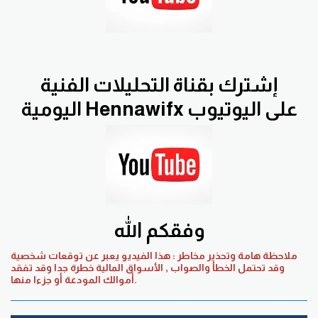
إشترك بقناة التحليلات الفنية
اليومية Hennawifx على اليوتيوب
وفقكم الله
ملاحظة هامة وتحذير مخاطر : هذا الفيديو يعبر عن توقعات شخصية
وقد تحتمل الخطأ والصواب , الأسواق المالية خطرة جدا وقد تفقد
أموالك المودعة أو جزءا منها.