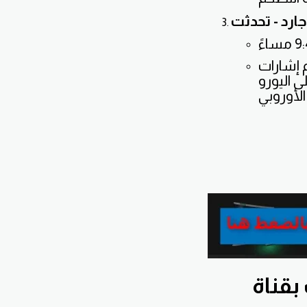
جارد - تحدثت
م إشارات
ى اليورو