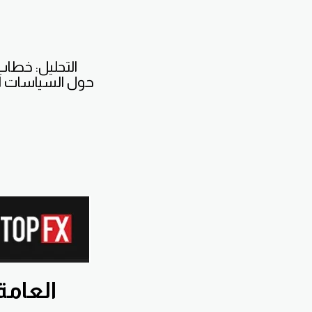
التحليل: خطاب
حول السياسات الن
اشترك بقناة x