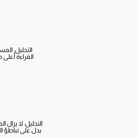
التحليل: المس
القراءة أعلى م
التحليل: لا يزال
يدل على تباطؤ الت