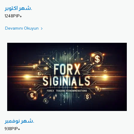
شهر اكتوبر.
1248PIP+
Devamını Okuyun
شهر نوفمبر.
938PIP+