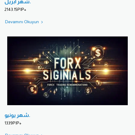
شهر ابريل.
2143.15PIP+
Devamını Okuyun
شهر يونيو.
1339PIP+