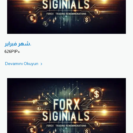
شهر فبراير.
626PIP+
Devamını Okuyun