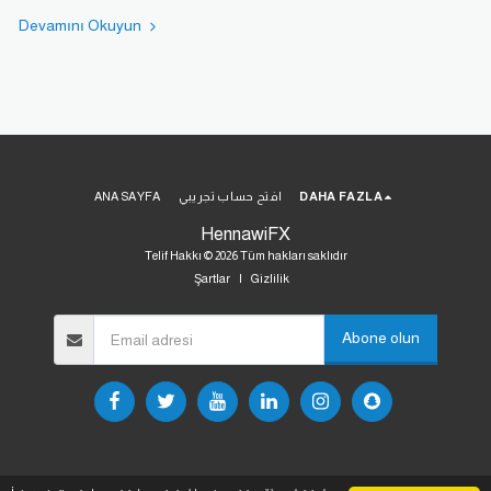
Devamını Okuyun
ANA SAYFA
افتح حساب تجريبي
DAHA FAZLA
HennawiFX
Telif Hakkı © 2026 Tüm hakları saklıdır
Şartlar
|
Gizlilik
Abone olun