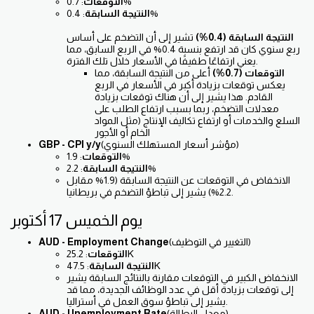
: 0.7%
التوقعات
: 0.4%
النتيجة السابقة
النتيجة السابقة (0.4%)
تشير إلى أن التضخم على أساس
ربع سنوي كان قد ارتفع بنسبة 0.4% في الربع السابق، مما
يعني ارتفاعًا طفيفًا في الأسعار خلال تلك الفترة.
التوقعات (0.7%)
أعلى من النتيجة السابقة، مما
يعكس توقعات بزيادة أكبر في الأسعار في الربع
القادم. هذا يشير إلى أن هناك توقعات بزيادة
معدلات التضخم، ربما بسبب ارتفاع الطلب على
السلع والخدمات أو ارتفاع تكاليف الإنتاج (مثل المواد
الخام أو الأجور
(مؤشر أسعار المستهلك السنوي)
GBP - CPI y/y
: 1.9%
التوقعات
: 2.2%
النتيجة السابقة
الانخفاض في التوقعات عن النتيجة السابقة (1.9% مقابل
2.2%) يشير إلى تباطؤ التضخم في بريطانيا.
يوم الخميس 17 أكتوبر
(التغيير في التوظيف)
AUD - Employment Change
: 25.2K
التوقعات
: 47.5K
النتيجة السابقة
الانخفاض الكبير في التوقعات مقارنة بالنتائج السابقة يشير
إلى توقعات بزيادة أقل في عدد الوظائف الجديدة، مما قد
يشير إلى تباطؤ سوق العمل في أستراليا.
(معدل البطالة)
AUD - Unemployment Rate