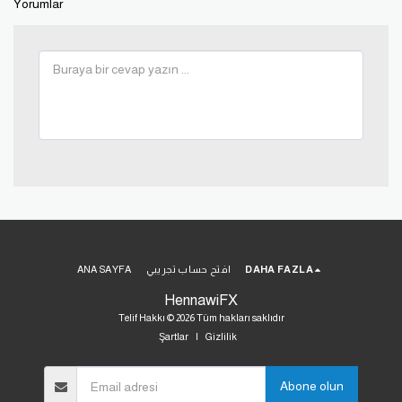
Yorumlar
DAHA FAZLA
افتح حساب تجريبي
ANA SAYFA
HennawiFX
Telif Hakkı © 2026 Tüm hakları saklıdır
Şartlar
|
Gizlilik
Abone olun