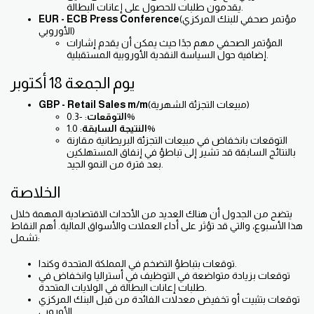
يقدمون طلبات للحصول على إعانات البطالة.
(مؤتمر صحفي للبنك المركزي
EUR - ECB Press Conference
الأوروبي)
المؤتمر الصحفي مهم جدًا حيث يمكن أن يقدم إشارات
إضافية حول السياسة النقدية الأوروبية المستقبلية.
يوم الجمعة 18 أكتوبر
(مبيعات التجزئة الشهرية)
GBP - Retail Sales m/m
: -0.3%
التوقعات
: 1.0%
النتيجة السابقة
التوقعات بانخفاض في مبيعات التجزئة البريطانية مقارنة
بالنتائج السابقة قد تشير إلى تباطؤ في إنفاق المستهلكين
بعد فترة من النمو الجيد.
الخلاصة
يتضح من الجدول أن هناك العديد من الأحداث الاقتصادية المهمة خلال
هذا الأسبوع، والتي قد تؤثر على أداء العملات والأسواق المالية. أهم النقاط
تشمل:
توقعات بتباطؤ التضخم في المملكة المتحدة وكندا.
توقعات بزيادة متواضعة في التوظيف في أستراليا وانخفاض في
طلبات إعانات البطالة في الولايات المتحدة.
توقعات بتثبيت أو تخفيض معدلات الفائدة من قبل البنك المركزي
الأوروبي.