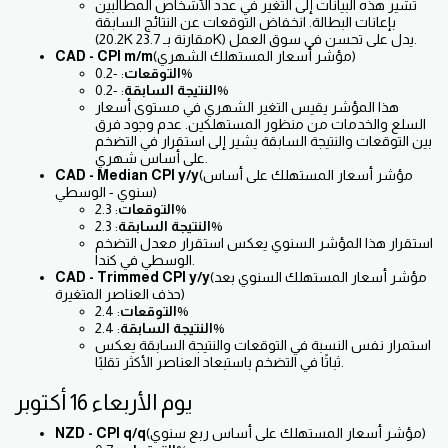
تشير هذه البيانات إلى التغير في عدد الأشخاص المطالبين
بإعانات البطالة. انخفاض التوقعات عن النتائج السابقة
(20.2K مقارنة بـ 23.7K) يدل على تحسن في سوق العمل.
(مؤشر أسعار المستهلك الشهري)
CAD - CPI m/m
: -0.2%
التوقعات
: -0.2%
النتيجة السابقة
هذا المؤشر يقيس التغير الشهري في مستوى أسعار
السلع والخدمات من منظور المستهلكين. عدم وجود فرق
بين التوقعات والنتيجة السابقة يشير إلى استقرار في التضخم
على أساس شهري.
(مؤشر أسعار المستهلك على أساس
CAD - Median CPI y/y
سنوي - الوسطي)
: 2.3%
التوقعات
: 2.3%
النتيجة السابقة
استقرار هذا المؤشر السنوي يعكس استقرار معدل التضخم
الوسطي في كندا.
(مؤشر أسعار المستهلك السنوي بعد
CAD - Trimmed CPI y/y
حذف العناصر المتغيرة)
: 2.4%
التوقعات
: 2.4%
النتيجة السابقة
استمرار نفس النسبة في التوقعات والنتيجة السابقة يعكس
ثباتًا في التضخم باستبعاد العناصر الأكثر تقلبًا.
يوم الأربعاء 16 أكتوبر
(مؤشر أسعار المستهلك على أساس ربع سنوي)
NZD - CPI q/q