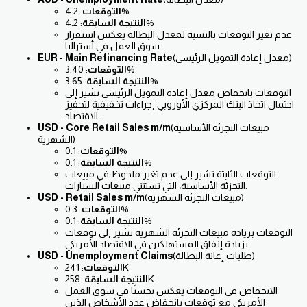
: 4.2%
التوقعات
: 4.2%
النتيجة السابقة
عدم تغير التوقعات بالنسبة لمعدل البطالة يعكس استقرار
سوق العمل في أستراليا.
(معدل إعادة التمويل الرئيسي)
EUR - Main Refinancing Rate
: 3.40%
التوقعات
: 3.65%
النتيجة السابقة
التوقعات بانخفاض معدل إعادة التمويل الرئيسي تشير إلى
احتمال اتخاذ البنك المركزي الأوروبي إجراءات تخفيفية لتحفيز
الاقتصاد.
(مبيعات التجزئة الأساسية
USD - Core Retail Sales m/m
الشهرية)
: 0.1%
التوقعات
: 0.1%
النتيجة السابقة
التوقعات الثابتة تشير إلى عدم تغير ملحوظ في مبيعات
التجزئة الأساسية، التي تستثني مبيعات السيارات.
(مبيعات التجزئة الشهرية)
USD - Retail Sales m/m
: 0.3%
التوقعات
: 0.1%
النتيجة السابقة
التوقعات بزيادة مبيعات التجزئة الشهرية تشير إلى توقعات
بزيادة إنفاق المستهلكين في الاقتصاد الأمريكي.
(طلبات إعانة البطالة)
USD - Unemployment Claims
: 241K
التوقعات
: 258K
النتيجة السابقة
الانخفاض في التوقعات يعكس تحسنًا في سوق العمل
الأمريكي مع توقعات بانخفاض عدد الأشخاص الذين