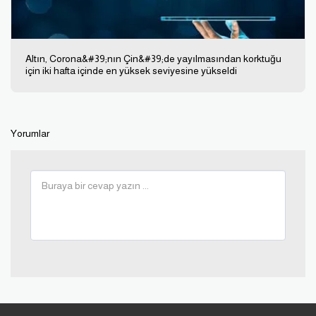
Altın, Corona&#39;nın Çin&#39;de yayılmasından korktuğu
için iki hafta içinde en yüksek seviyesine yükseldi
Yorumlar