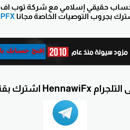
حساب حقيقي إسلامي مع شركة توب اف
PFX
ناة HennawiFx على التلجرام