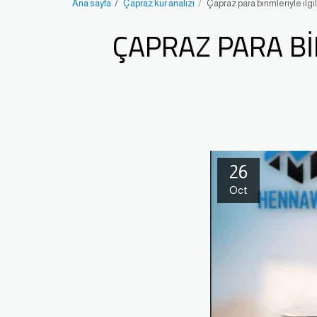
Ana sayfa
Çapraz kur analizi
Çapraz para birimleriyle ilgi
ÇAPRAZ PARA BI
26
Oct