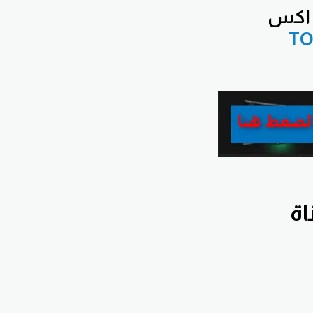
 اكس
TO