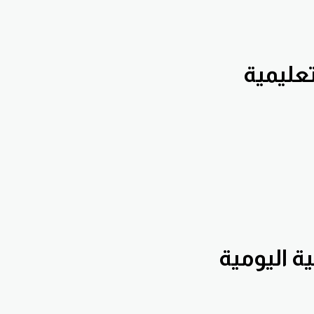
Hennaw على
Hennawifx على