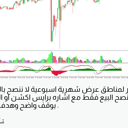
 لمناطق عرض شهرية اسبوعية لا ننصح با
نصح البيع فقط مع اشاره برايس اكشن او ال
بوقف واضح وهدف 50 - 80 نقطه .
الاخبار المؤثرة :