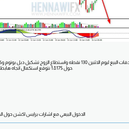
حقق الزوج مستهدفات البيع ليوم الاثنين 130 نقطه واستطاع الزوج تشك
حول 1.8175 نتوقع استكمال اتجاه هابط خلال تداولات هذا اليوم.
الدخول البيعي مع اشارات برايس اكشن حول المنطق