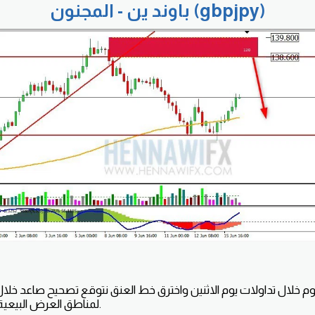
باوند ين - المجنون (gbpjpy)
م خلال تداولات يوم الاثنين واخترق خط العنق نتوقع تصحيح صاعد خلال
لمناطق العرض البيعية حول مستويات 138.60.