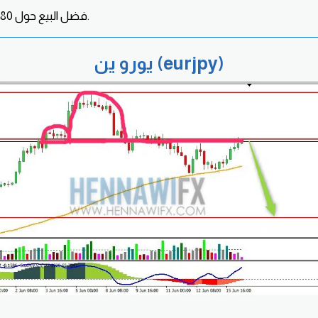
فضل البيع حول 1.6380 الهدف حول 1.6185.
يورو ين (eurjpy)