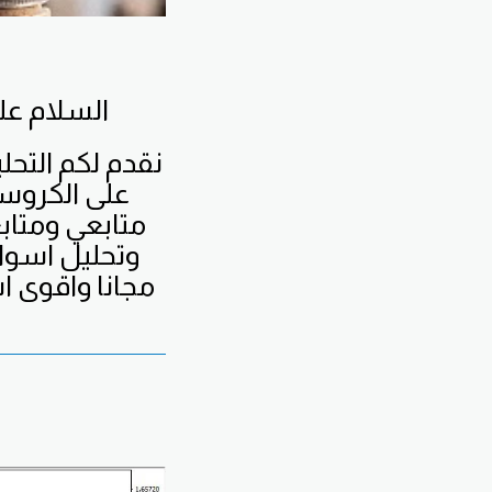
السلام عليكم ورحمة الله وبركاته ... اسعد الله صباحكم بكل الخير
نقدم لكم التحل
على الكروسا
متابعي ومتا
وتحليل اسو
مجانا واقوى اش