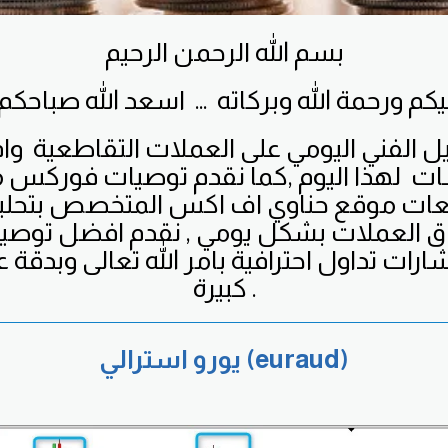
بسم الله الرحمن الرحيم
يل الفني اليومي على العملات التقاطعية
وا
ت لهذا اليوم ,كما نقدم توصيات فوركس م
بعات موقع حناوي اف اكس المتخصص بتحل
اق العملات بشكل يومي , نقدم افضل توص
ارات تداول احترافية بامر الله تعالى وبدقة عا
كبيرة .
يورو استرالي (euraud)