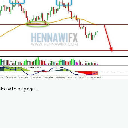
نتوقع اتجاها هابطا خلال تداولات هذا اليوم .