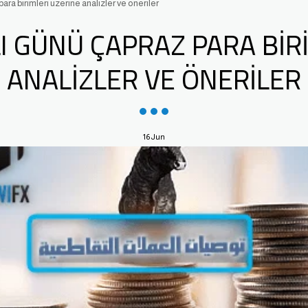
ara birimleri üzerine analizler ve öneriler
I GÜNÜ ÇAPRAZ PARA BIR
ANALIZLER VE ÖNERILER
16
Jun