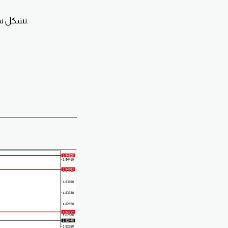
تشكل نموذج عروة وكوب مستهدفات الزوج حول 118.05 نفضل اي سلوك بيعي للدخول بيع مع الزوج.