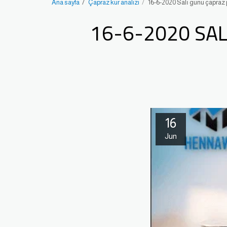
Ana sayfa
Çapraz kur analizi
16-6-2020 Salı günü çapraz p
16-6-2020 SAL
16
Jun