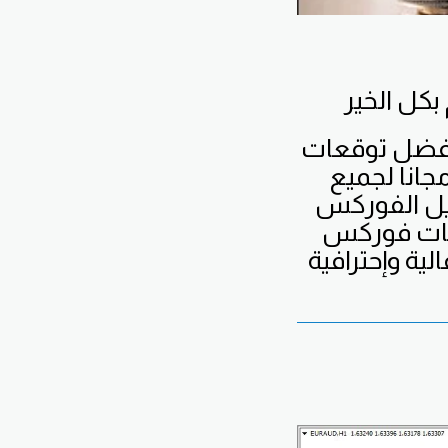
فضل
توقعات
جانا لجميع
يل الفوركس
يات فوركس
لية وإحترافية