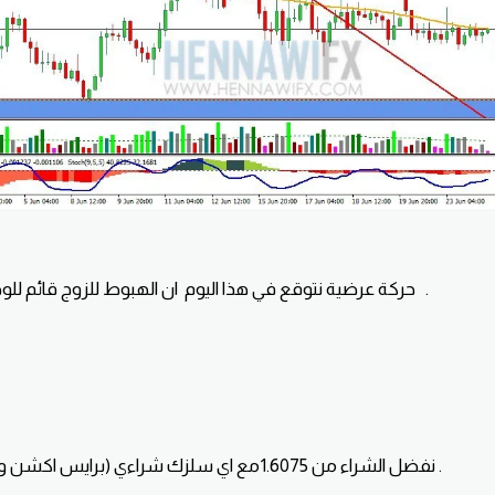
حركة عرضية نتوقع في هذا اليوم ان الهبوط للزوج قائم للوصول لمستويات 1.6075 .
نفضل الشراء من 1.6075مع اي سلزك شراءي (برايس اكشن واضح على فريم الساعة) .