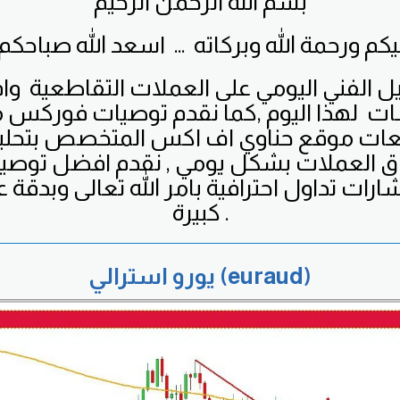
بسم الله الرحمن الرحيم
يل الفني اليومي على العملات التقاطعية
وا
ت لهذا اليوم ,كما نقدم توصيات فوركس م
بعات موقع حناوي اف اكس المتخصص بتحل
اق العملات بشكل يومي , نقدم افضل توص
ارات تداول احترافية بامر الله تعالى وبدقة عا
كبيرة .
يورو استرالي (euraud)