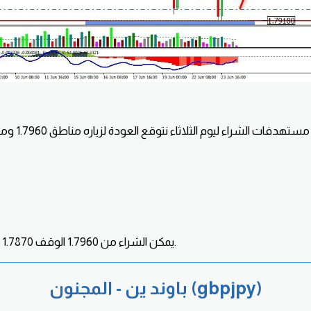
يمكن الشراء من 1.7960 الوقف 1.7870 الهدف 150 - 200 نقطه.
باوند ين - المجنون (gbpjpy)