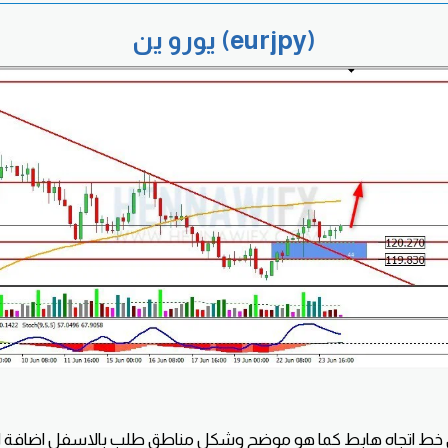
يورو ين (eurjpy)
ق خط اتجاه هابط كما هو موضح وشكل مناطق طلب بالاسفل اضافة الى