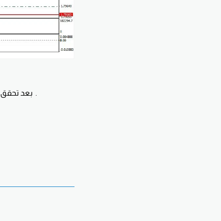
بعد تحقق مستهدفات الشراء ليوم الثلاثاء نتوقع العودة لزياره مناطق 1.7960 ومنها العودة لمسار صاعد .