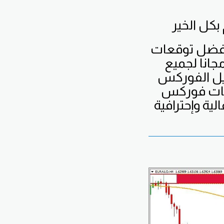
فضل
توقعات
جانا لجميع
يل الفوركس
يات فوركس
لية وإحترافية