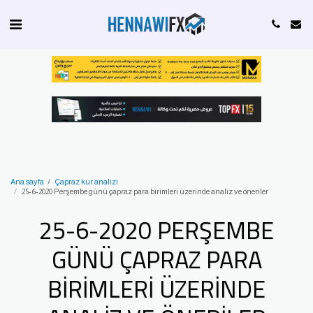
Ana sayfa
Çapraz kur analizi
25-6-2020 Perşembe günü çapraz para birimleri üzerinde analiz ve öneriler
25-6-2020 PERŞEMBE
GÜNÜ ÇAPRAZ PARA
BIRIMLERI ÜZERINDE