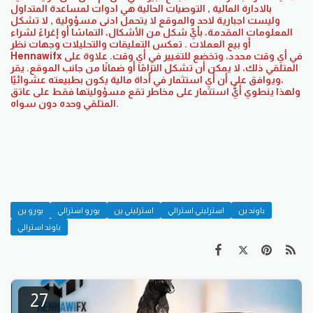
بالادارة المالية , التوصيات الحالية هي ادوات لمساعدة المتداول
وليست اجبارية لاحد والموقع لا يتحمل ادنى مسؤولية , لا تشكل
المعلومات المقدمة، بأيِّ شكل من الأشكال، التماسًا أو إغراءً لشراء
أو بيع العملات . تعكس التعليقات والتحليلات وجهات نظر
Hennawifx في أي وقت محدد، وتخضع للتغيير في أي وقت. علاوة على
ذلك، لا يمكن أن تشكل التزامًا أو ضمانًا من جانب الموقع. يقر ‎المتلقي
ويوافق على أن أي استثمار في أداة مالية يكون بطبيعته عشوائيّا،
المتلقي وحده دون سواه.
باوند ين
استرليني استرالي
استرليني ين
يورو استرالي
يورو ين
باوند استرالي
27