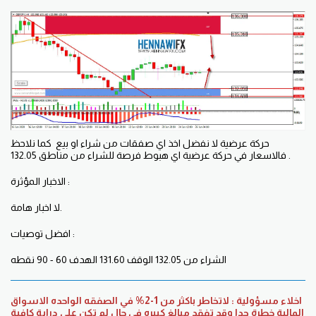
حركة عرضية لا نفضل اخذ اي صفقات من شراء او بيع كما نلاحظ
فالاسعار في حركة عرضية اي هبوط فرصة للشراء من مناطق 132.05 .
الاخبار المؤثرة :
لا اخبار هامة.
افضل توصيات :
الشراء من 132.05 الوقف 131.60 الهدف 60 - 90 نقطه
اخلاء مسؤولية : لاتخاطر باكثر من 1-2% في الصفقه الواحده الاسواق
المالية خطرة جدا وقد تفقد مبالغ كبيره في حال لم تكن على دراية كافية