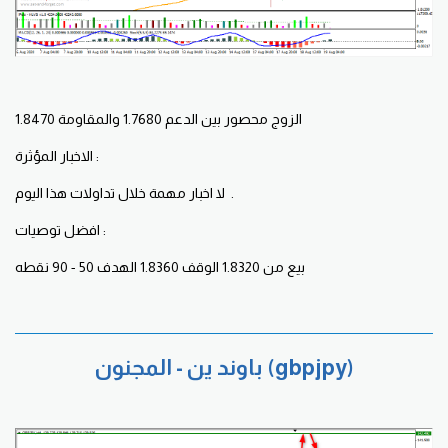
الزوج محصور بين الدعم 1.7680 والمقاومة 1.8470
الاخبار المؤثرة :
لا اخبار مهمة خلال تداولات هذا اليوم .
افضل توصيات :
بيع من 1.8320 الوقف 1.8360 الهدف 50 - 90 نقطه
باوند ين - المجنون (gbpjpy)