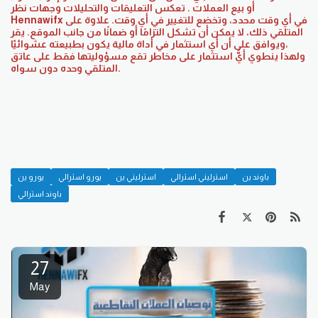
أو بيع العملات . تعكس التعليقات والتحليلات وجهات نظر
Hennawifx في أي وقت محدد، وتخضع للتغيير في أي وقت. علاوة على
ذلك، لا يمكن أن تشكل التزامًا أو ضمانًا من جانب الموقع. يقر ‎المتلقي
ويوافق على أن أي استثمار في أداة مالية يكون بطبيعته عشوائيّا،
المتلقي وحده دون سواه.
باوند ين
استرليني استرالي
استرليني ين
يورو استرالي
يورو ين
باوند استرالي
27
May