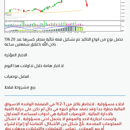
حصل نوع من انواع التاكيد تم تشكيل قمة ثنائية ننتظر كسرها عند 136.20
باذن الله باغلاق شمعتين ساعه.
الاخبار المؤثرة :
لا اخبار هامة خلال تداولات هذا اليوم.
افضل توصيات :
بيع مشروط فقط.
اخلاء مسؤولية : لاتخاطر باكثر من 1-2% في الصفقه الواحده الاسواق
المالية خطرة جدا وقد تفقد مبالغ كبيره في حال لم تكن على دراية كافية
بالادارة المالية , التوصيات الحالية هي ادوات لمساعدة المتداول
وليست اجبارية لاحد والموقع لا يتحمل ادنى مسؤولية , لا تشكل
المعلومات المقدمة، بأيِّ شكل من الأشكال، التماسًا أو إغراءً لشراء
أو بيع العملات . تعكس التعليقات والتحليلات وجهات نظر