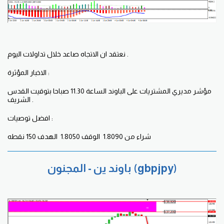
نعتقد ان الاتجاه صاعد خلال تداولات اليوم .
الاخبار المؤثرة :
مؤشر مديري المشتريات على الباوند الساعة 11.30 صباحا بتوقيت القدس
الشريف .
افضل توصيات :
شراء من 1.8090 الوقف 1.8050 الهدف 150 نقطه
باوند ين - المجنون (gbpjpy)