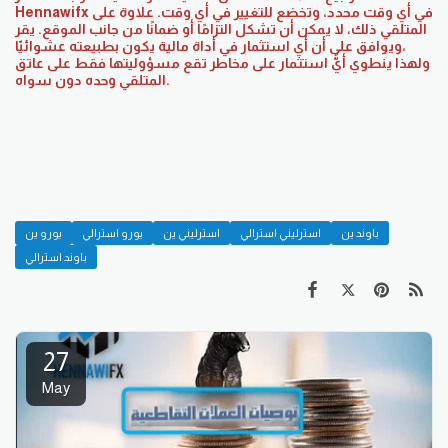
Hennawifx في أي وقت محدد، وتخضع للتغيير في أي وقت. علاوة على
ذلك، لا يمكن أن تشكل التزامًا أو ضمانًا من جانب الموقع. يقر ‎المتلقي
ويوافق على أن أي استثمار في أداة مالية يكون بطبيعته عشوائيّا،
المتلقي وحده دون سواه.
باوند ين
استرليني استرالي
استرليني ين
يورو استرالي
يورو ين
باوند استرالي
27
May