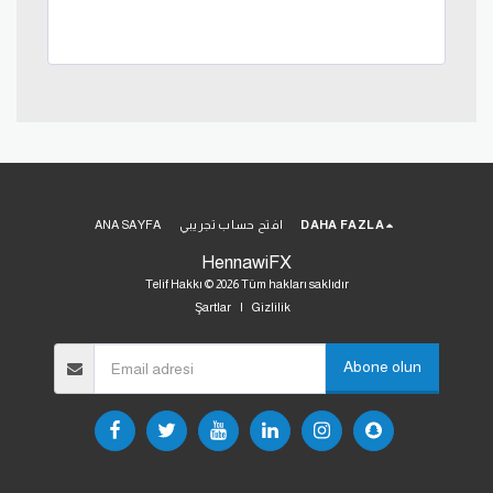
DAHA FAZLA
افتح حساب تجريبي
ANA SAYFA
HennawiFX
Telif Hakkı © 2026 Tüm hakları saklıdır
Şartlar
|
Gizlilik
Abone olun