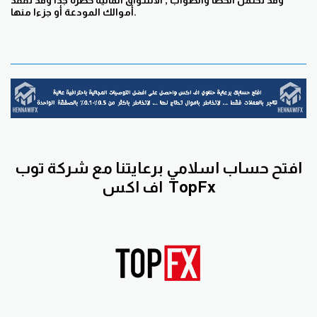
وقد تحتمل الخطأ والصواب , الأسواق المالية خطرة جدا وقد تفقد
أموالك المودعة أو جزءا منها.
افتح حساب اسلامي برعايتنا مع
شركة توب
TopFx
اف اكس