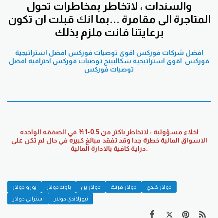
والسندات ، لاتخاطر بمخاطرات تحول
المتاجرة الى مقامرة ...بما انك قبلت ان تكون
برعايتنا فانت ملزم بذلك
افضل شركات فوركس
اقوى توصيات فوركس
افضل استراتيجية
فوركس
اقوى استراتيجية سكالبينج
توصيات فوركس احترافية
افضل
توصيات فوركس
اخلاء مسؤولية : لاتخاطر باكثر من 0.5-1% في الصفقه الواحده
الاسواق المالية خطرة جدا وقد تفقد مبالغ كبيره في حال لم تكن على
دراية كافية بالادارة المالية.
دولار كندي
دولار فرنك
دولار ين
باوند دولار
يورو دولار
نيوزلاندي دولار
استرالي دولار