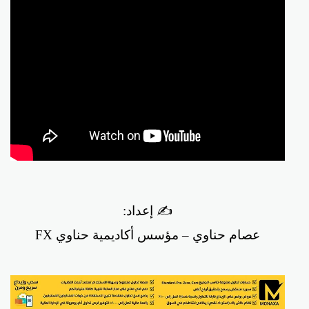
✍️ إعداد:
عصام حناوي – مؤسس أكاديمية حناوي FX