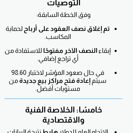
التوصيات
وفق الخطة السابقة:
تم إغلاق نصف العقود على أرباح
لحماية
المكاسب.
إبقاء
النصف الآخر مفتوحًا
للاستفادة من
أي تراجع إضافي.
في حال صعود المؤشر لاختبار 98.60
سيتم
إعادة فتح مراكز بيع جديدة
من
مستويات أفضل.
خامسًا: الخلاصة الفنية
والاقتصادية
الاتجاه العام للدولار
هابط
نتيجة البيانات