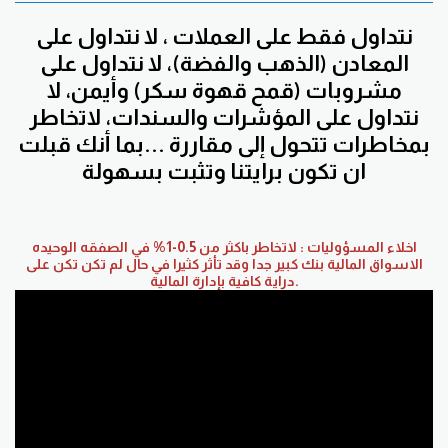
نتداول فقط على العملات ، لا نتداول على
المعادن (الذهب والفضة)، لا نتداول على
مشروبات (قمح قهوة سكر) وأيمن، لا
نتداول على المؤشرات والسندات، لاتخاطر
بمخاطرات تتحول إلى مقاررة ...بما أنك قبلت
ان تكون برايتنا وتثبت بسهولة
اخلاء المسؤوليات : لاتخاطر باكثر من 0.5-1% في الصفقه الوحيده
الاسواق المالية بنك كبير جدا وقد تأثر كثيرا في حال لم تكن تكن على
دراية كافية بإدارة المالية.