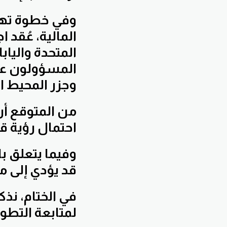
وفي خطوة تهدف
المالية، عُقد 
المتحدة والياب
المسؤولون عن
وجزر المحيط ال
من المتوقع أن 
احتمال رؤية قو
وفيما يتعلق ب
قد يؤدي إلى م
في الختام، نذكر
لمتابعة التطور