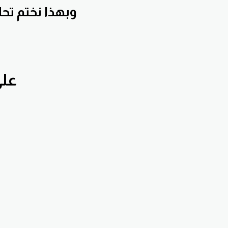
وبهذا نختم تحل
اشترك بق