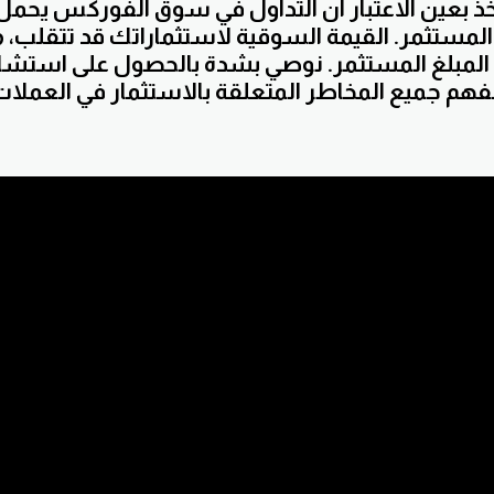
ذ بعين الاعتبار أن التداول في سوق الفوركس يحمل
لمستثمر. القيمة السوقية لاستثماراتك قد تتقلب، م
المبلغ المستثمر. نوصي بشدة بالحصول على استشا