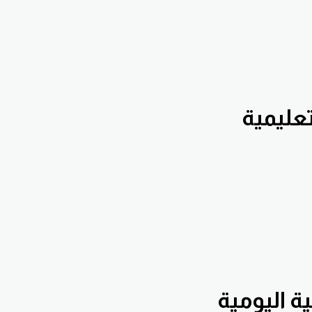
Hennaw على
Hennawifx على