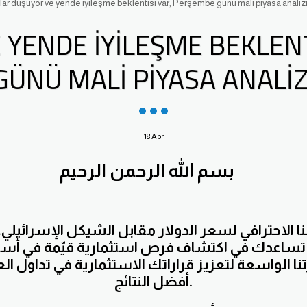
lar düşüyor ve yende iyileşme beklentisi var, Perşembe günü mali piyasa analiz
 YENDE IYILEŞME BEKLENT
GÜNÜ MALI PIYASA ANALIZ
18
Apr
بسم الله الرحمن الرحيم
الاحترافي لسعر الدولار مقابل الشيكل الإسرائيلي
تساعدك في اكتشاف فرص استثمارية قيّمة في أس
ا الواسعة لتعزيز قراراتك الاستثمارية في تداول ا
أفضل النتائج.