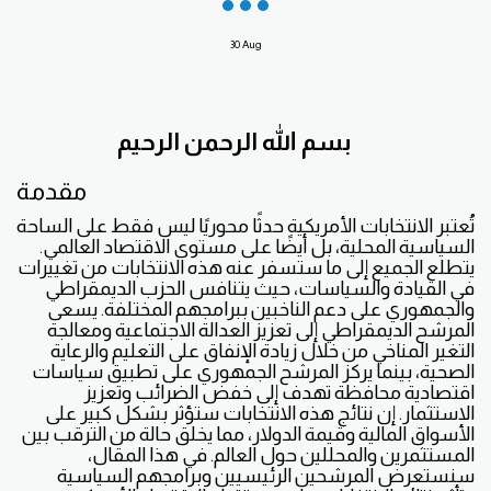
30
Aug
بسم الله الرحمن الرحيم
مقدمة
تُعتبر الانتخابات الأمريكية حدثًا محوريًا ليس فقط على الساحة
السياسية المحلية، بل أيضًا على مستوى الاقتصاد العالمي.
يتطلع الجميع إلى ما ستسفر عنه هذه الانتخابات من تغييرات
في القيادة والسياسات، حيث يتنافس الحزب الديمقراطي
والجمهوري على دعم الناخبين ببرامجهم المختلفة. يسعى
المرشح الديمقراطي إلى تعزيز العدالة الاجتماعية ومعالجة
التغير المناخي من خلال زيادة الإنفاق على التعليم والرعاية
الصحية، بينما يركز المرشح الجمهوري على تطبيق سياسات
اقتصادية محافظة تهدف إلى خفض الضرائب وتعزيز
الاستثمار. إن نتائج هذه الانتخابات ستؤثر بشكل كبير على
الأسواق المالية وقيمة الدولار، مما يخلق حالة من الترقب بين
المستثمرين والمحللين حول العالم. في هذا المقال،
سنستعرض المرشحين الرئيسيين وبرامجهم السياسية