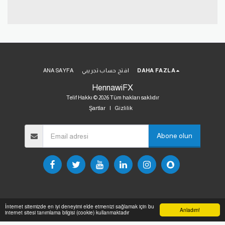
DAHA FAZLA
افتح حساب تجريبي
ANA SAYFA
HennawiFX
Telif Hakkı © 2026 Tüm hakları saklıdır
Şartlar
|
Gizlilik
Abone olun
İnternet sitemizde en iyi deneyimi elde etmenizi sağlamak için bu
Anladım!
internet sitesi tanımlama bilgisi (cookie) kullanmaktadır