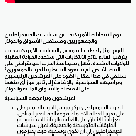
يوم الانتخابات الأمريكية: بين سياسات الديمقراطيين
والجمهوريين ومستقبل الأسواق والدولار
اليوم يمثل لحظة حاسمة في السياسة الأمريكية، حيث
يترقب العالم نتائج الانتخابات التي ستحدد القيادة المقبلة
للولايات المتحدة. فهل سيحافظ الحزب الديمقراطي على
البيت الأبيض، أم ستعود السيطرة للحزب الجمهوري؟
سنلقي في هذا المقال الضوء على المرشحين الرئيسيين
وبرامجهم السياسية، بالإضافة إلى تأثير فوز أي منهما
على الاقتصاد والأسواق المالية والدولار.
المرشحون وبرامجهم السياسية
الحزب الديمقراطي:
يركز مرشح الحزب الديمقراطي
على تعزيز العدالة الاجتماعية ومعالجة التغير المناخي،
مع زيادة الإنفاق على التعليم والرعاية الصحية ودعم
الطبقات المتوسطة والضعيفة. تميل سياسات
الديمقراطيين إلى أن تكون توسعية، حيث يعتزمون