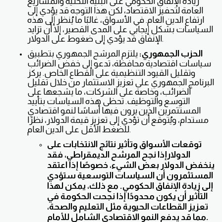
زيادة الإنفاق الحكومي على البنية التحتية والمشاريع
العامة لتحفيز الاقتصاد، لكن هذا التوجه قد يؤدي إلى
ارتفاع الدين العام. في الأسواق، غالبًا ما يُنظر إلى هذه
السياسات بشكل إيجابي على المدى القصير، إلا أن تزايد
الإنفاق قد يؤدي إلى ضغوط على الدولار.
الحزب الجمهوري:
يلتزم المرشح الجمهوري بتطبيق
سياسات اقتصادية محافظة، تدعو إلى خفض الضرائب
وتقليل القيود التنظيمية على القطاع الخاص. يركز
البرنامج الجمهوري على تعزيز الاستثمار من خلال تقليل
الضرائب، وخاصة على الشركات، ما يشجعها على
التوسع والتوظيف. تحظى هذه السياسات بتأييد
المستثمرين الذين يرون فيها أساسًا لنمو اقتصادي
مستدام، ويُتوقع أن تؤدي إلى تعزيز قيمة الدولار، نظرًا
للضغط الأقل على الدين العام.
توقعات الأسواق وتأثير نتائج الانتخابات على
الدولار
إذا نجح المرشح الديمقراطي، فقد
ينخفض الدولار بعض الشيء، خصوصًا إذا اعتقد
المستثمرون أن السياسات التوسعية ستؤدي
إلى زيادة الإنفاق الحكومي. مع ذلك، يمكن لهذا
التأثير أن يكون محدودًا إذا نجحت الحكومة في
تعزيز القطاعات الحيوية مثل التعليم والصحة،
مما قد يدفع النمو الاقتصادي الشامل للأمام.