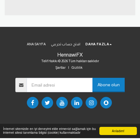
DAHA FAZLA
افتح حساب تجريبي
ANA SAYFA
HennawiFX
Telif Hakkı © 2026 Tüm hakları saklıdır
Şartlar
|
Gizlilik
Abone olun
İnternet sitemizde en iyi deneyimi elde etmenizi sağlamak için bu
Anladım!
internet sitesi tanımlama bilgisi (cookie) kullanmaktadır