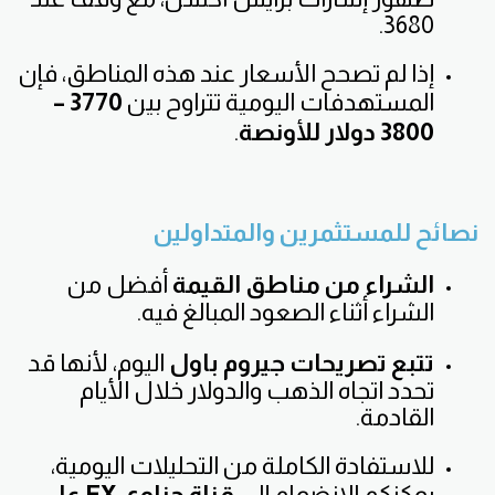
3680.
إذا لم تصحح الأسعار عند هذه المناطق، فإن
المستهدفات اليومية تتراوح بين
3770 –
3800 دولار للأونصة
.
نصائح للمستثمرين والمتداولين
الشراء من مناطق القيمة
أفضل من
الشراء أثناء الصعود المبالغ فيه.
تتبع تصريحات جيروم باول
اليوم، لأنها قد
تحدد اتجاه الذهب والدولار خلال الأيام
القادمة.
للاستفادة الكاملة من التحليلات اليومية،
يمكنكم الانضمام إلى
قناة حناوي FX على