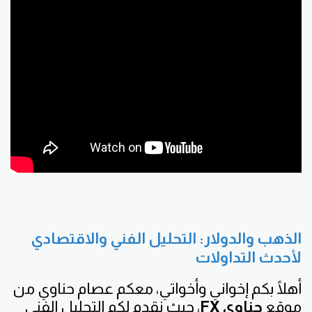
الذهب والدولار: التحليل الفني والاقتصادي
لأحدث التداولات
أهلًا بكم إخواني وأخواتي، معكم عصام حناوي من
موقع
حناوي FX
، حيث نقدم لكم التحليل الفني