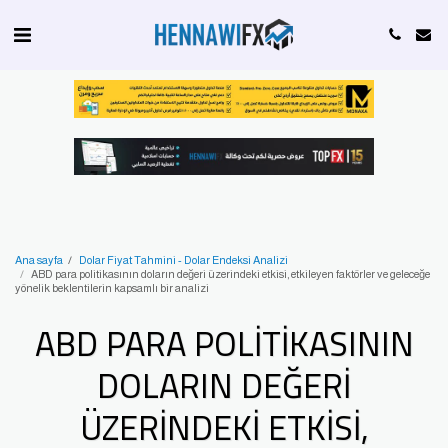
Ana sayfa
Dolar Fiyat Tahmini - Dolar Endeksi Analizi
ABD para politikasının doların değeri üzerindeki etkisi, etkileyen faktörler ve geleceğe
yönelik beklentilerin kapsamlı bir analizi
ABD PARA POLITIKASININ
DOLARIN DEĞERI
ÜZERINDEKI ETKISI,