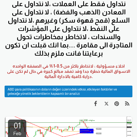
نتداول فقط على العملات ،لا نتداول على
المعادن (الذهب والفضة) ، لا نتداول على
السلع (قمح قهوة سكر) وغيرهم ،لا نتداول
على النفط ،لا نتداول على المؤشرات
والسندات ، لاتخاطر بمخاطرات تحول
المتاجرة الى مقامرة ...بما انك قبلت ان تكون
برعايتنا فانت ملزم بذلك
اخلاء مسؤولية : لاتخاطر باكثر من 0.5-1% في الصفقه الواحده
الاسواق المالية خطرة جدا وقد تفقد مبالغ كبيره في حال لم تكن على
دراية كافية بالادارة المالية.
ABD para politikasının doların değeri üzerindeki etkisi, etkileyen faktörler ve
geleceğe yönelik beklentilerin kapsamlı bir analizi
01
Feb