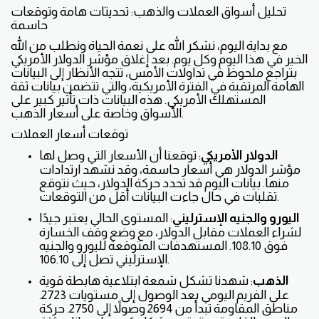
تحليل أسواق العملات والذهب: تحديثات هامة وتوقعات
حاسمة
مع بداية اليوم، نشكر الله على نعمة الحياة ونطلب من الله
الخير في هذا اليوم وكل يوم. بعد إغلاق مؤشر الدولار الأمريكي
بتراجع ملحوظ في تداولات الأمس، تتجه الأنظار إلى البيانات
الهامة المرتقبة في الفترة الأمريكية، والتي تتضمن بيانات ثقة
المستهلك الأمريكي. هذه البيانات ذات تأثير كبير على
الأسواق وخاصة على أسعار الذهب.
توقعات أسعار العملات
الدولار الأمريكي
: توقعنا أن الأسعار التي وصل لها
مؤشر الدولار هي أسعار حاسمة، وقد نشهد ارتدادات
منها. بيانات اليوم قد تحدد حركة الدولار، حيث نتوقع
تقلبات في حال جاءت البيانات أقل من التوقعات.
اليورو والجنيه الإسترليني
: المستوى الحالي يعتبر جيدًا
لشراء العملات مقابل الدولار، مع وضع وقف الخسارة
فوق 108.10. المستهدفات المتوقعة لليورو والجنيه
الإسترليني تصل إلى 106.10.
الذهب
: شهدنا تشكل شمعة ابتلاعية هابطة قوية
على الفريم اليومي بعد الوصول إلى مستويات 2723.
مناطق المقاومة تبدأ من 2694 وصولاً إلى 2750. حركة