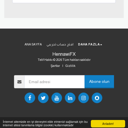
DAHA FAZLA
افتح حساب تجريبي
ANA SAYFA
HennawiFX
Telif Hakkı © 2026 Tüm hakları saklıdır
Şartlar
|
Gizlilik
Abone olun
İnternet sitemizde en iyi deneyimi elde etmenizi sağlamak için bu
Anladım!
internet sitesi tanımlama bilgisi (cookie) kullanmaktadır