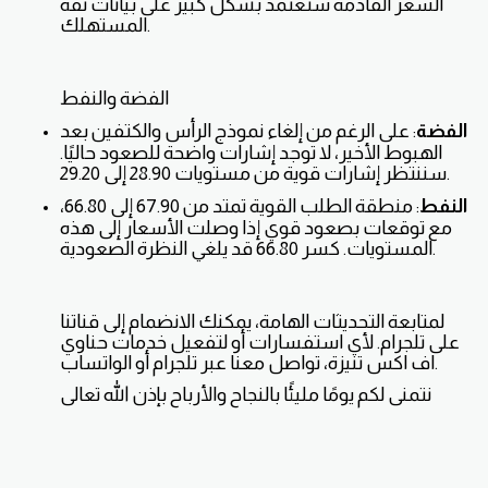
السعر القادمة ستعتمد بشكل كبير على بيانات ثقة
المستهلك.
الفضة والنفط
الفضة
: على الرغم من إلغاء نموذج الرأس والكتفين بعد
الهبوط الأخير، لا توجد إشارات واضحة للصعود حاليًا.
سننتظر إشارات قوية من مستويات 28.90 إلى 29.20.
النفط
: منطقة الطلب القوية تمتد من 67.90 إلى 66.80،
مع توقعات بصعود قوي إذا وصلت الأسعار إلى هذه
المستويات. كسر 66.80 قد يلغي النظرة الصعودية.
لمتابعة التحديثات الهامة، يمكنك الانضمام إلى قناتنا
على تلجرام. لأي استفسارات أو لتفعيل خدمات حناوي
اف اكس تنيزة، تواصل معنا عبر تلجرام أو الواتساب.
نتمنى لكم يومًا مليئًا بالنجاح والأرباح بإذن الله تعالى