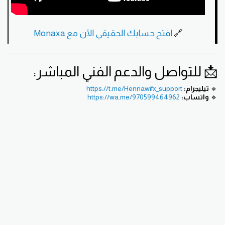
🔗
افتح حسابك الحقيقي الآن مع Monaxa
📩 للتواصل والدعم الفني المباشر:
🔹
تيليجرام:
https://t.me/Hennawifx_support
🔹
واتساب:
https://wa.me/970599464962