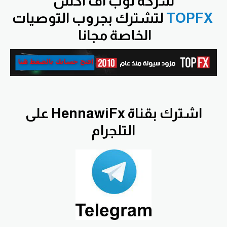
شركة توب اف اكس
TOPFX
لتشترك بجروب التوصيات
الخاصة مجانا
اشترك بقناة HennawiFx على
التلجرام