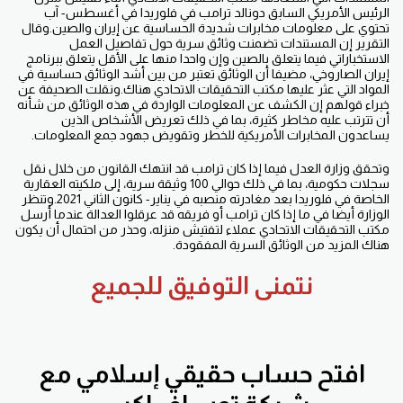
الرئيس الأمريكي السابق دونالد ترامب في فلوريدا في أغسطس- آب
تحتوي على معلومات مخابرات شديدة الحساسية عن إيران والصين.وقال
التقرير إن المستندات تضمنت وثائق سرية حول تفاصيل العمل
الاستخباراتي فيما يتعلق بالصين وإن واحدا منها على الأقل يتعلق ببرنامج
إيران الصاروخي، مضيفا أن الوثائق تعتبر من بين أشد الوثائق حساسية في
المواد التي عثر عليها مكتب التحقيقات الاتحادي هناك.ونقلت الصحيفة عن
خبراء قولهم إن الكشف عن المعلومات الواردة في هذه الوثائق من شأنه
أن تترتب عليه مخاطر كثيرة، بما في ذلك تعريض الأشخاص الذين
يساعدون المخابرات الأمريكية للخطر وتقويض جهود جمع المعلومات.
وتحقق وزارة العدل فيما إذا كان ترامب قد انتهك القانون من خلال نقل
سجلات حكومية، بما في ذلك حوالي 100 وثيقة سرية، إلى ملكيته العقارية
الخاصة في فلوريدا بعد مغادرته منصبه في يناير- كانون الثاني 2021.
وتنظر
الوزارة أيضا في ما إذا كان ترامب أو فريقه قد عرقلوا العدالة عندما أرسل
مكتب التحقيقات الاتحادي عملاء لتفتيش منزله، وحذر من احتمال أن يكون
هناك المزيد من الوثائق السرية المفقودة.
نتمنى التوفيق للجميع
افتح
حساب حقيقي إسلامي مع