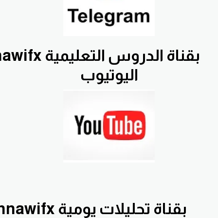
ك
اليوتيوب
اك