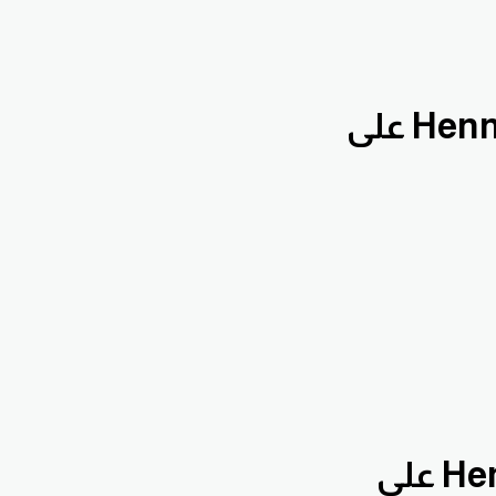
بقناة الدروس التعليمية Hennawifx على
بقناة تحليلات يومية Hennawifx على