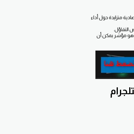
دية متزايدة حول أداء
 التفاؤل.
وهو مؤشر يمكن أن