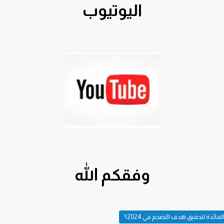
اليوتيوب
وفقكم الله
دة لتحقيق هدف التضخم في 2024؟