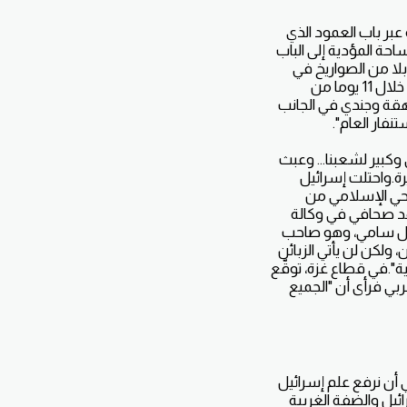
عبر باب العمود الذي
ة المؤدية إلى الباب
لا من الصواريخ في
اتجاه إسرائيل التي ردت بعملية عسكرية ضخمة على قطاع غزة الذي تسيطر عليه حماس. وقتل خلال 11 يوما من
خصا بينهم طفل وفتاة مراهقة وجندي في الجانب
فار العام".
وكبير لشعبنا... وعبث
.واحتلت إسرائيل
ي.في الحي الإسلامي من
هد صحافي في وكالة
قال سامي، وهو صاحب
 ولكن لن يأتي الزبائن
ة".في قطاع غزة، توقّع
لمغربي فرأى أن "الجميع
 أن نرفع علم إسرائيل
ئيل والضفة الغربية