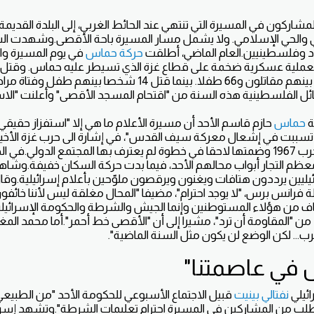
شاركون في المسيرة التي تنتهي عند الحائط الغربي، إلى البلدة القديمة 
 والحي الإسلامي. ولا يشمل مسار المسيرة باحة الأقصى.وشهدت الساح
د وفلسطينيين.العام الماضي، أطلقت
حركة حماس
في يوم المسيرة واب
التصعيد 260 فلسطينيا بينهم مقاتلون و66 طفلا. بينما قتل 14 ش
ائل الفلسطينية هذه السنة من "اقتحام المسجد الأقصى" وأعلنت "الاستن
ة
حماس
حازم قاسم الأحد أن مسيرة الأعلام ما هي إلا "استفزاز حقيقي 
سببت في إشعال معركة سيف القدس"، في إشارة الى حرب غزة الأخيرة
القدس الشرقية خلال حرب 1967 وضمتها لاحقا في خطوة لم يعترف بها المجتمع الدول
 معظم التجار أبواب محالهم الأحد، فيما بدت حركة السكان خفيفة.وشا
يليين يرددون هتافات ويغنون ويرقصون ملوّحين بأعلام إسرائيلية.و
 فرانس برس، "لا يوجد احترام"، مضيفا "المحال مغلقة ليس لأننا خائفون،
نخاف من هؤلاء المستوطنين وإنما الجيش والشرطة والحكومة الإسرائيلي
نصر (27 عاما) من "المقاومة أن ترد"، مشيرا إلى أن "الأقصى خط أحمر".أما محمد ا
ب... لكن الوضع لن يكون مثل السنة الماضية".
ل في عاصمتنا"
ائيلي
نفتالي بينيت
قبيل الاجتماع الأسبوعي للحكومة الأحد "من الطبيعي
أطلب من المشاركين في المسيرة احترام تعليمات الشرطة".وتشهد إسرا