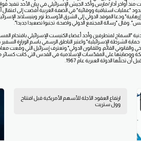
 منذ أواخر آذار/مارس.وأكد الجيش الإسرائيلي في بيان الأحد تنفيذ قو
دود "عمليات استباقية ووقائية" في الضفة الغربية أفضت إلى اعتقال 
بية".ودعا الموفد الدولي إلى الشرق الأوسط تور وينيسلاند الإسرائيل
. وقال "رسالة المجتمع الدولي واضحة: تجنبوا تصعيدا جديدا".
أردنية "السماح لمتطرفين وأحد أعضاء الكنيست الإسرائيلي باقتحام المس
حماية الشرطة الإسرائيلية".واعتبر الناطق الرسمي باسم الوزارة السفير ه
ريخي والقانوني القائم، وللقانون الدولي".وتعترف إسرائيل التي وقّعت م
اف المملكة ووصايتها على المقدّسات الإسلامية في القدس التي كانت كسائر
أن تحتلّها الدولة العبرية عام 1967.
ارتفاع العقود الآجلة للأسهم الأمريكية قبل افتتاح
وول ستريت