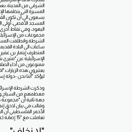
الشرقي من المدينة، بع
المسيرة التي ينظمها ال
يسعون الى أن تكون ال
المسجد الأقصى، أولى ال
اليهود، وفي نقاط أخرى 
مجموعات من الإسرائيليي
ساعات الى البلدة القديم
المتطرف إيتمار بن غفي
الإسرائيلية عن "مثيري
ممنوعون من أداء الصلاة
يعتبرون هذه الزيارات "ا
ليؤكد "أننا نحن -دولة إ
معظمهم من السياح.وأشا
جهة ثانية أن "مجموعة صغ
الأحمر الفلسطيني أن ال
تعاملت مع "15 إصابة (على الأقل) في محيط وداخل البلدة القديمة" نقل أربع منها إلى المستشفى.
"لا نخاف"