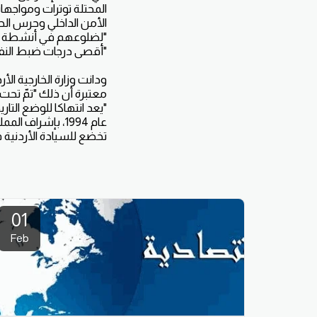
المحتلة توترات ومواجهات
الأمن الداخلي وحرس الح
"لضلوعهم في أنشطة إرها
"أقصى درجات ضبط النفس"
ودانت وزارة الخارجية ال
معتبرة أن ذلك "تمّ تحت 
"يعد انتهاكا للوضع التا
عام 1994، بإشر
تخضع للسيادة الأردنية قبل 
01
Feb