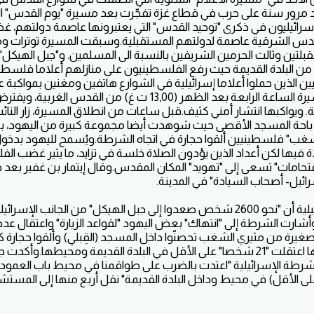
د مرور سنة على حرب في قطاع غزة تفجّرت بعد مسيرة "يوم القدس" الع
إسرائيليون في ذكرى "توحيد القدس" التي يعتبرونها عاصمة دولتهم، 
قدس الشرقية عاصمة لدولتهم المستقبلية.وسبقت المسيرة توترات و
قبلتين وثالث الحرمين الشريفين بالنسبة الى المسلمين. و"جبل الهيكل"
من البلدة القديمة حيث رفع الفلسطينيون على منازلهم أعلاما فلسطين
ن الذين حملوا أعلاما إسرائيلية في الشوارع هاتفين ومغنين بمواكبة 
الشرطة.وانطلقت المسيرة الساعة الرابعة بعد الظهر (13,00 ت غ) م
ة. ويواكبها انتشار أمني كثيف.قبل ساعات من انطلاق المسيرة، زار النائب 
ر باحة المسجد الأقصى حيث شوهدت أيضا مجموعة كبيرة من اليهود، ب
 شغب" فلسطينيين ألقوا حجارة في اتجاه الشرطة.ويُسمح لليهود بدخول
 فيها لكن أعداد الذين يؤدون الصلاة خلسة في تزايد، ما يثير غضب الف
قتحامات" تسعى إلى "تهويد" المكان المقدس.وقال إيتمار بن غفير بعد خر
سرائيل- أصحاب السيادة" في المدينة.
وذكرت الشرطة الإسرائيلية أن "نحو 2600 شخص صعدوا إلى جبل الهيكل" من الجانب ا
رت الشرطة إلى "انتهاك" بعض اليهود "لقواعد الزيارة" واعتقال ع
يرة من مثيري الشغب تحصنّوا داخل المسجد (القِبلي) وألقوا حجارة كبي
وقالت في بيان لاحق إنها اعتقلت "21 شخصا" على الأقل في البلدة القديمة ومحيط
شرطة الإسرائيلية "اعتدت بالضرب على طواقمنا في محيط باب العمود"