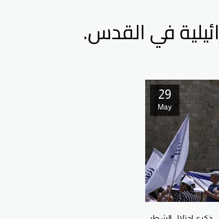
ائيلية في القدس.
29
May
في ذكرى احتلال الشطر