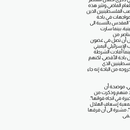
ام الماضي.وتثير هذه
غضب الفلسطينيين الذين
مواجهات في باحة
 المقدس بالنسبة الى
ية، بينما سارت
عناصر من
ن القدس الغربية، ويفترض أن تصل في غضون
الإسرائيلي اليميني
ينما أفادت الشرطة
 باحة الأقصى، لكنهم
لسطينيين الذي
وجه من الباحة إنه جاء
لإسرائيلي، موضحة أن
دد منهم.وذكرت من
رة في اتجاه قواتها".
ها.وأكدت جمعية إسعاف الهلال
، مشيرة الى أن فرقها