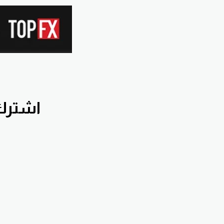
اشترك بقناة nnawiFx