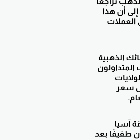
هب تراجعًا
 إلى أن هذا
ي العملات
ائك الذهبية
 المتداولون
لولايات
فض سعر
ام.
ة آسيا
ن طفيفًا بعد