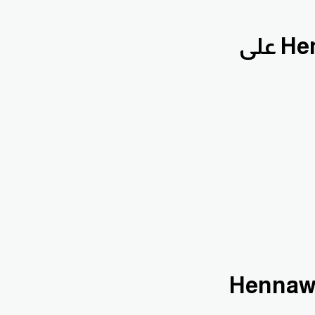
بقناة الدروس التعليمية Hennawifx على
ليلات اليومية اليومية Hennawifx