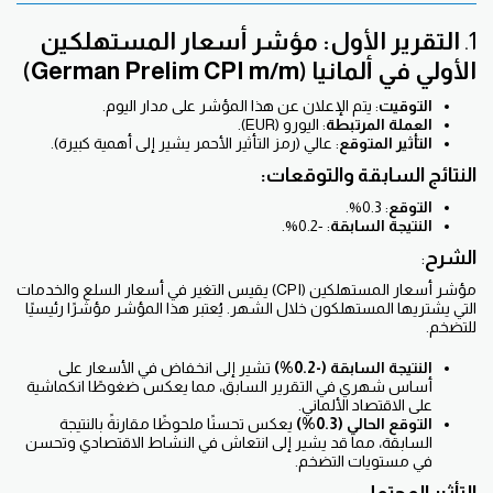
1.
التقرير الأول: مؤشر أسعار المستهلكين
الأولي في ألمانيا (German Prelim CPI m/m)
التوقيت
: يتم الإعلان عن هذا المؤشر على مدار اليوم.
العملة المرتبطة
: اليورو (EUR).
التأثير المتوقع
: عالي (رمز التأثير الأحمر يشير إلى أهمية كبيرة).
النتائج السابقة والتوقعات:
التوقع
: 0.3%.
النتيجة السابقة
: -0.2%.
الشرح
:
مؤشر أسعار المستهلكين (CPI) يقيس التغير في أسعار السلع والخدمات
التي يشتريها المستهلكون خلال الشهر. يُعتبر هذا المؤشر مؤشرًا رئيسيًا
للتضخم.
النتيجة السابقة (-0.2%)
تشير إلى انخفاض في الأسعار على
أساس شهري في التقرير السابق، مما يعكس ضغوطًا انكماشية
على الاقتصاد الألماني.
التوقع الحالي (0.3%)
يعكس تحسنًا ملحوظًا مقارنةً بالنتيجة
السابقة، مما قد يشير إلى انتعاش في النشاط الاقتصادي وتحسن
في مستويات التضخم.