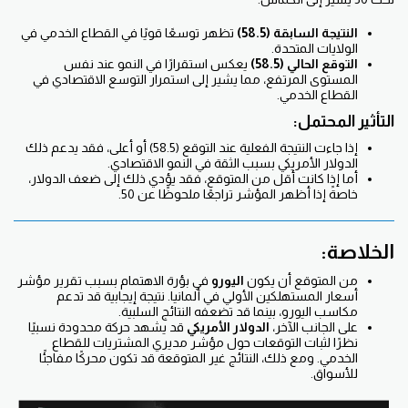
النتيجة السابقة (58.5)
تظهر توسعًا قويًا في القطاع الخدمي في
الولايات المتحدة.
التوقع الحالي (58.5)
يعكس استقرارًا في النمو عند نفس
المستوى المرتفع، مما يشير إلى استمرار التوسع الاقتصادي في
القطاع الخدمي.
التأثير المحتمل:
إذا جاءت النتيجة الفعلية عند التوقع (58.5) أو أعلى، فقد يدعم ذلك
الدولار الأمريكي بسبب الثقة في النمو الاقتصادي.
أما إذا كانت أقل من المتوقع، فقد يؤدي ذلك إلى ضعف الدولار،
خاصةً إذا أظهر المؤشر تراجعًا ملحوظًا عن 50.
الخلاصة:
من المتوقع أن يكون
اليورو
في بؤرة الاهتمام بسبب تقرير مؤشر
أسعار المستهلكين الأولي في ألمانيا. نتيجة إيجابية قد تدعم
مكاسب اليورو، بينما قد تضعفه النتائج السلبية.
على الجانب الآخر،
الدولار الأمريكي
قد يشهد حركة محدودة نسبيًا
نظرًا لثبات التوقعات حول مؤشر مديري المشتريات للقطاع
الخدمي. ومع ذلك، النتائج غير المتوقعة قد تكون محركًا مفاجئًا
للأسواق.