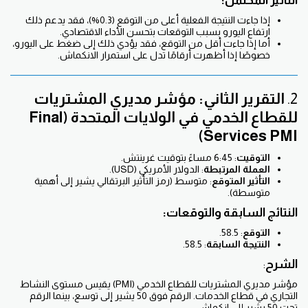
التأثير المحتمل:
إذا جاءت النتيجة الفعلية أعلى من التوقع (0.3%)، فقد يدعم ذلك
ارتفاع اليورو بسبب التوقعات بتحسن الأداء الاقتصادي.
أما إذا جاءت أقل من التوقع، فقد يؤدي ذلك إلى ضغط على اليورو،
خصوصًا إذا أظهرت أرقامًا تدل على استمرار الانكماش.
2.
التقرير الثاني: مؤشر مديري المشتريات
للقطاع الخدمي في الولايات المتحدة (Final
Services PMI)
التوقيت
: 6:45 مساءً بتوقيت غرينتش.
العملة المرتبطة
: الدولار الأمريكي (USD).
التأثير المتوقع
: متوسط (رمز التأثير البرتقالي يشير إلى أهمية
متوسطة).
النتائج السابقة والتوقعات:
التوقع
: 58.5.
النتيجة السابقة
: 58.5.
الشرح
:
مؤشر مديري المشتريات للقطاع الخدمي (PMI) يقيس مستوى النشاط
التجاري في قطاع الخدمات. الرقم فوق 50 يشير إلى توسع، بينما الرقم
تحت 50 يشير إلى انكماش.