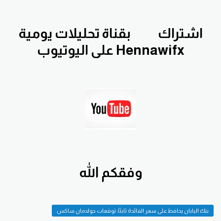
اشتراك
بقناة تحليلات يومية
Hennawifx على اليوتيوب
وفقكم الله
بنك اليابان يحافظ على سعر الفائدة ثابتًا: توقعات جولدمان ساكس