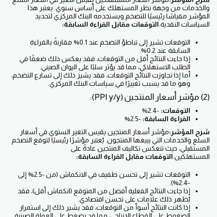
والخدمات من وجهة نظر المستهلك على أساس سنوي. يعتبر هذا
المؤشر مقياسًا رئيسيًا للتضخم ويستخدمه البنك المركزي لتحديد
السياسات النقدية.
التوقعات مقابل القراءة السابقة:
التوقعات تشير إلى تباطؤ التضخم عند 0.1% مقارنةً بالقراءة
السابقة عند 0.2%.
إذا جاءت النتائج أقل من التوقعات، فقد يعكس ذلك ضعفًا في
الطلب الاستهلاكي، مما قد يؤثر سلبًا على اليوان الصيني.
أما إذا تجاوزت النتائج التوقعات، فقد يشير ذلك إلى تسارع التضخم،
وهو ما قد يسبب تغييرًا في سياسات البنك المركزي.
(2) مؤشر أسعار المنتجين (PPI y/y):
التوقعات:
-2.4%
القراءة السابقة:
-2.5%
شرح المؤشر:
مؤشر أسعار المنتجين يقيس التغير السنوي في أسعار
السلع والخدمات التي يبيعها المنتجون. يُعتبر مؤشرًا رئيسيًا لتوقع التضخم
المستقبلي، حيث تنعكس تكاليف المنتجين عادةً على
المستهلكين.
التوقعات مقابل القراءة السابقة:
التوقعات تشير إلى تحسن طفيف في الانكماش (من -2.5% إلى
-2.4%).
إذا جاءت النتائج الفعلية أفضل من المتوقع (انكماش أقل)، فقد
يُظهر ذلك علامات على تحسن اقتصادي.
إذا كانت النتائج أسوأ من التوقعات، فقد يشير ذلك إلى استمرار
الضغوط على القطاع الإنتاجي، مما قد يضغط على العملة الصينية.