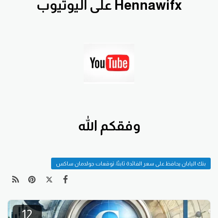
Hennawifx على اليوتيوب
وفقكم الله
بنك اليابان يحافظ على سعر الفائدة ثابتًا: توقعات جولدمان ساكس
12