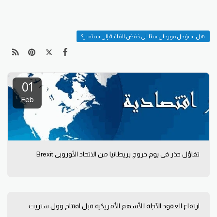
هل سيؤجل مورجان ستانلي خفض الفائدة إلى سبتمبر؟
01
Feb
تفاؤل حذر في يوم خروج بريطانيا من الاتحاد الأوروبي Brexit
ارتفاع العقود الآجلة للأسهم الأمريكية قبل افتتاح وول ستريت