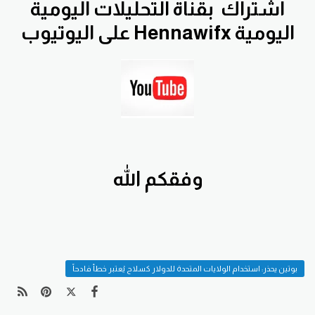
اشتراك
بقناة التحليلات اليومية
اليومية Hennawifx على اليوتيوب
وفقكم الله
بوتين يحذر: استخدام الولايات المتحدة للدولار كسلاح يُعتبر خطأ فادحاً