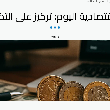
لى التضخم والوظائف.
اقتصادية اليوم: تركيز على ال
May
12