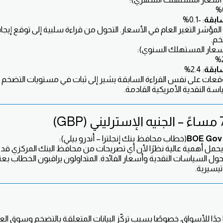
سابقة
: -0.1%
مؤشر التغير العام في الأسعار. التحول من قراءة سلبية إلى توقع إيج
خم.
عار المستهلك السنوي):
سابقة
: 2.4%
وقعات على نفس القراءة السابقة يشير إلى ثبات في مستويات التضخم ال
اسة النقدية الأمريكية القادمة.
BOE Gov 
(خطاب محافظ بنك إنجلترا – أندرو بيلي):
يحمل أهمية عالية نظرًا لأن أي تصريحات من محافظ البنك المركزي ق
ل السياسات النقدية وأسعار الفائدة. المتداولون يراقبون الخطاب بعنا
يسيرية.
 جدًا للأسواق، خصوصًا بسبب تركّز البيانات المتعلقة بالتضخم وسوق الع