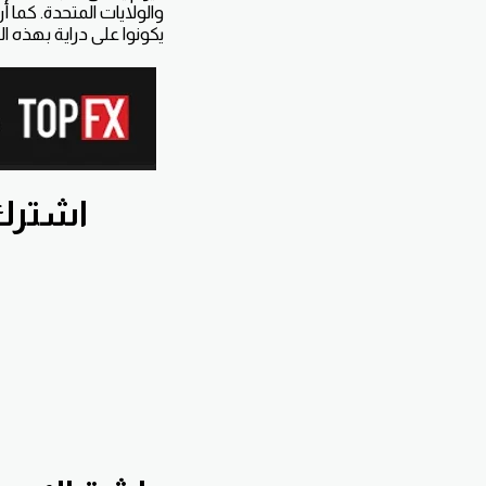
والولايات المتحدة. كما
يكونوا على دراية بهذه ال
اشترك بقناة nnawiFx