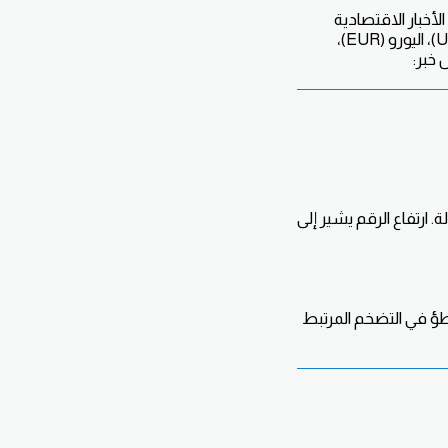
موعة من الأخبار الاقتصادية
المهمة التي أثرت على عدة عملات رئيسية، خاصة الجنيه الإسترليني (GBP)، الدولار الأمريكي (USD)، اليورو (EUR)،
ارتفاع الرقم يشير إلى
اطؤ في التضخم المرتبط