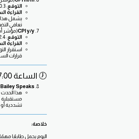
التوقع
: 0.3%
القراءة ال
يشمل هذا ال
تعافي التض
CPI y/y
(مؤشر أس
التوقع
: 2.4%
القراءة ال
استقرار الت
قرارات السي
🕖 الساعة 7:00 مساءً – الجنيه الإسترليني (GBP)
Bailey Speaks
هذا الحدث 
مستقبلية حو
تشددية أو ت
خلاصة:
اليوم يحمل طابعًا مهمًا