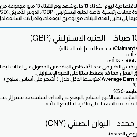
صادية ليوم الثلاثاء 13 مايو
شهد يوم الثلاثاء 13 مايو مج
Claimant
(عدد مطالبات إعانة البطالة):
سابقة
: 18.7 ألف
يقيس التغير في عدد الأشخاص المتقدمين للحصول على إعانات البطالة. 
عمل، مما قد يضغط سلبًا على الجنيه الإسترليني.
Average Earni
(متوسط الدخل خلال 3 أشهر على أساس سنوي):
سابقة
: 5.6%
مؤشر نمو الأجور. انخفاض التوقع عن القراءة السابقة قد يشير إلى تب
ا قد يخفف الضغط على بنك إنجلترا لرفع الفائدة.
حدد – اليوان الصيني (CNY)
روض الجديدة):