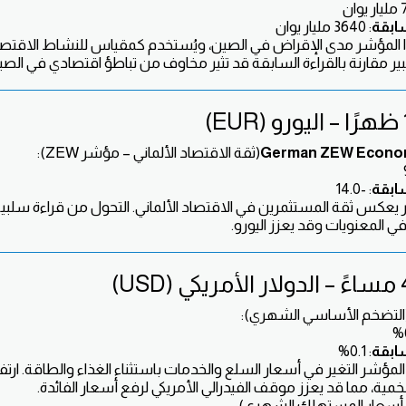
سابقة
: 3640 مليار يوان
لمؤشر مدى الإقراض في الصين، ويُستخدم كمقياس للنشاط الاقتصا
ر مقارنة بالقراءة السابقة قد تثير مخاوف من تباطؤ اقتصادي في الصي
German ZEW Econom
(ثقة الاقتصاد الألماني – مؤشر ZEW):
سابقة
: -14.0
يعكس ثقة المستثمرين في الاقتصاد الألماني. التحول من قراءة سلبية 
 المعنويات وقد يعزز اليورو.
التضخم الأساسي الشهري):
سابقة
: 0.1%
مؤشر التغير في أسعار السلع والخدمات باستثناء الغذاء والطاقة. ارتفا
، مما قد يعزز موقف الفيدرالي الأمريكي لرفع أسعار الفائدة.
أسعار المستهلك الشهري):