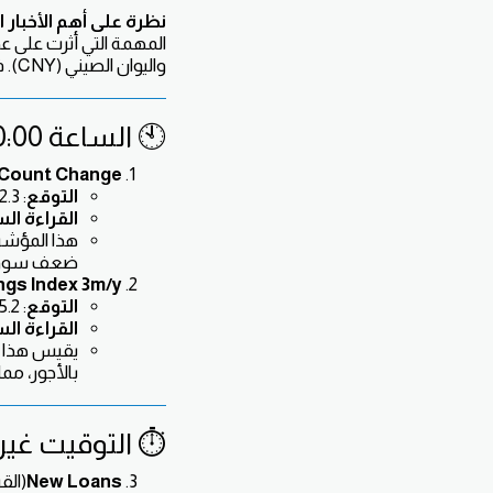
نظرة على أهم الأخبار الاقت
واليوان الصيني (CNY). فيما يلي تحليل لهذه البيانات مع توضيح التوقعات والقراءات السابقة لكل خبر:
🕙 الساعة 10:00 صباحًا – الجنيه الإسترليني (GBP)
 Count Change
التوقع
: 22.3 ألف
القراءة ال
هذا المؤشر 
ضعف سوق ال
ngs Index 3m/y
التوقع
: 5.2%
القراءة ال
يقيس هذا ال
بالأجور، مم
⏱️ التوقيت غير م
New Loans
(الق