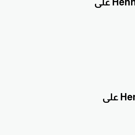
بقناة الدروس التعليمية Hennawifx على
بقناة تحليلات يومية Hennawifx على