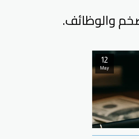
تضخم والوظائف.
12
May