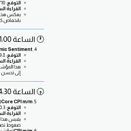
التوقع
: 710 مليار يوان
القراءة ال
يعكس هذا ا
بانخفاض كبي
🕐 الساعة 1:00 ظهرًا – اليورو (EUR)
ic Sentiment
التوقع
: 9.8
القراءة ال
هذا المؤشر 
إلى تحسن في
🕟 الساعة 4:30 مساءً – الدولار الأمريكي (USD)
Core CPI m/m
(
التوقع
: 0.3%
القراءة ال
يقيس هذا ال
ضغوط تضخمية
CPI m/m
(مؤشر 