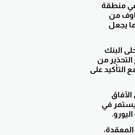
 في منطقة
خاوف من
ما يجعل
لى البنك
التحذير من
 التأكيد على
الآفاق
 يستمر في
ليورو.
المعقدة،