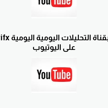
بقناة التح
على اليوتيوب