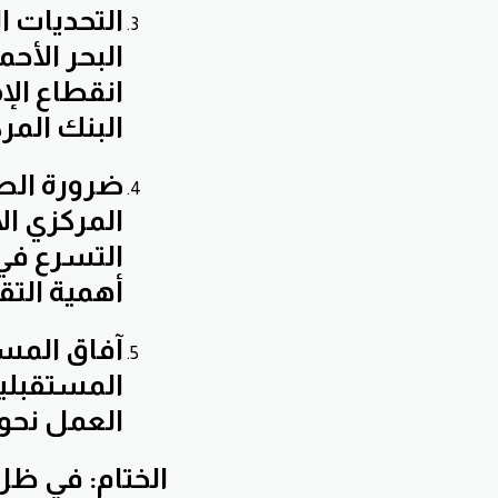
التحديات ا
البحر الأح
انقطاع الإ
البنك الم
ضرورة الصب
المركزي ال
التسرع في 
أهمية التق
آفاق المست
المستقبلية
العمل نحو 
الختام: في ظل