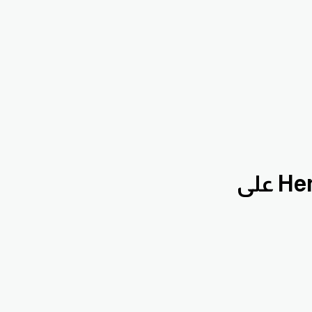
بقناة الدروس التعليمية Hennawifx على