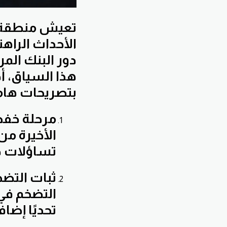
تعيش منطقة ال
الأحداث الراهن
دور البنك المر
هذا السياق، أ
بتصريحات هامة
مرحلة خفض
الأخيرة م
تساؤلات حو
ثبات التض
التضخم في 
تحديًا إضا