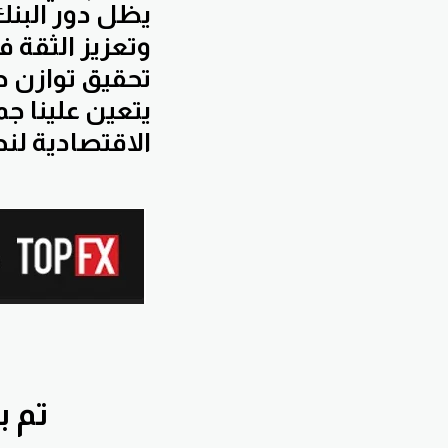
يظل دور البنك
وتعزيز الثقة 
تحقيق توازن د
يتعين علينا جم
الاقتصادية لند
تم بقناة nnawiFx