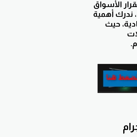
رار الأسواق
 ندرك أهمية
دية، حيث
ات
.