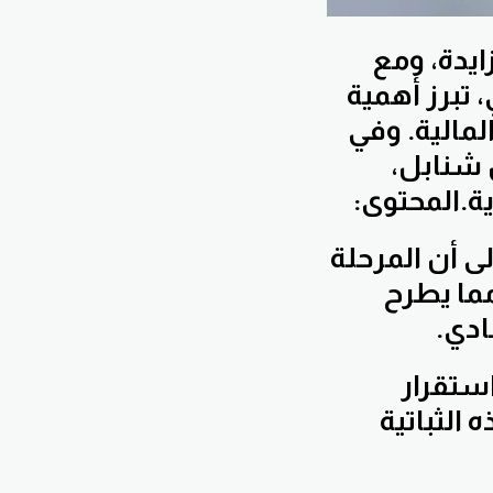
ايدة، ومع
 تبرز أهمية
لمالية. وفي
 شنابل،
ة.المحتوى:
 أن المرحلة
ما يطرح
ادي.
ستقرار
الثباتية