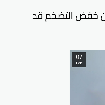
 من خفض التضخم قد
07
Feb