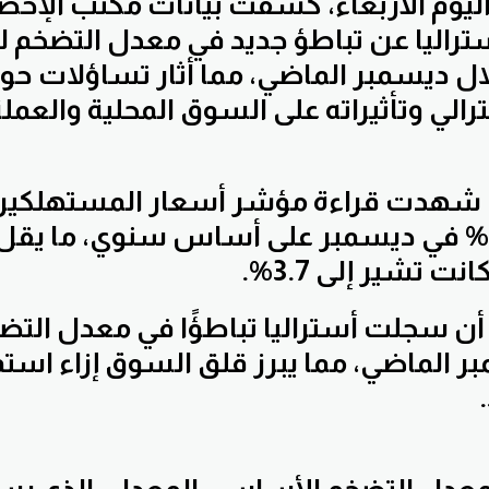
ليوم الأربعاء، كشفت بيانات مكتب الإحص
تراليا عن تباطؤ جديد في معدل التضخم ل
لال ديسمبر الماضي، مما أثار تساؤلات ح
رالي وتأثيراته على السوق المحلية والعملة
ت، شهدت قراءة مؤشر أسعار المستهلكين 
تباطؤًا إلى 3.4% في ديسمبر على أساس سنوي، ما
ت تشير إلى 3.7%.
 الماضي، مما يبرز قلق السوق إزاء استم
معدل التضخم الأساسي المعدل، الذي يس