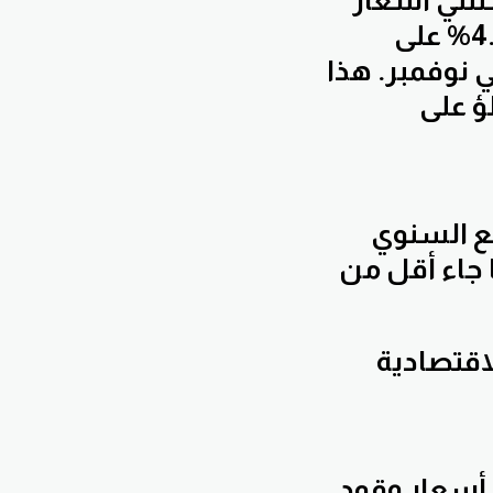
السلع الأكثر تقلبًا بمعدل 30%، سجلت قراءة ديسمبر 4.0% على
ما سجل المؤشر نموًا بواقع 4.6% في نوفمبر. هذا
طؤ على
ع السنوي
ربع الرابع من عام 2023، وهو ما جاء أقل من
اقتصادية
 أسعار وقود