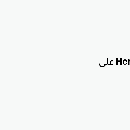
بقناة الدروس التعليمية Hennawifx على