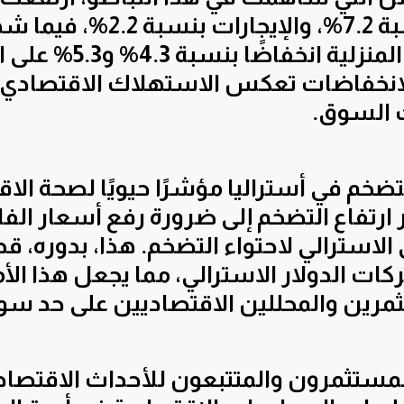
السيارات بنسبة 7.2%، والإيجارا
والمنسوجات المنزلية انخفا
الانخفاضات تعكس الاستهلاك الاقتصادي
 السوق.
لتضخم في أستراليا مؤشرًا حيويًا لصحة الا
ارتفاع التضخم إلى ضرورة رفع أسعار الف
الاسترالي لاحتواء التضخم. هذا، بدوره، ق
كات الدولار الاسترالي، مما يجعل هذا ال
مرين والمحللين الاقتصاديين على حد سوا
لمستثمرون والمتتبعون للأحداث الاقتصاد