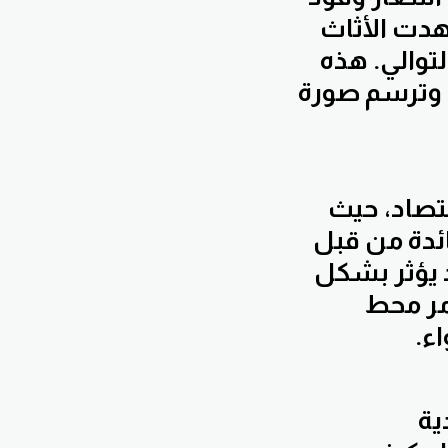
ت بنسبة 2.2%، فيما شهدت الأثاث
ضًا بنسبة 4.3% و5.3% على التوالي. هذه
 وترسم صورة
قتصاد، حيث
ائدة من قبل
د يؤثر بشكل
أمر محط
ء.
ية