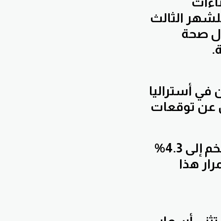
اءات
لشهر الثالث
ول صحة
.
في أستراليا
 يقل عن توقعات
وهذا يأتي بعد أن سجلت أستراليا تباطؤًا في معدل التضخم إلى 4.3%
رار هذا
تثني أسعار