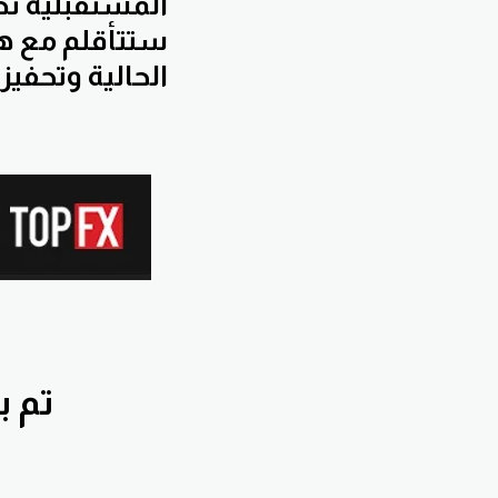
المستقبلية تط
ستتأقلم مع هذ
الحالية وتحفيز
تم بقناة nnawiFx