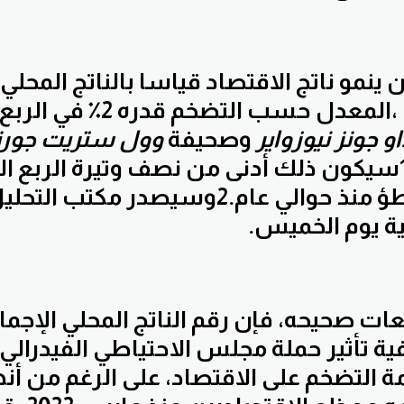
ينمو ناتج الاقتصاد قياسا بالناتج المحلي 
بمعدل سنوي ،المعدل حسب التضخ
و جونز نيوزواير
وصحيفة
وول ستريت جورن
سيكون ذلك أدنى من نصف وتيرة الربع الث
منذ حوالي عام.
2
وسيصدر مكتب التحليل
ية يوم الخميس.
قعات صحيحه، فإن رقم الناتج المحلي الإج
فية تأثير حملة مجلس الاحتياطي الفيدرالي
ة التضخم على الاقتصاد، على الرغم من أنها