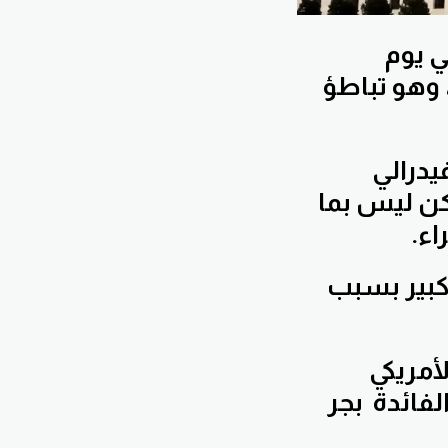
ي يوم
 الربع الرابع، وهو تباطؤ
يدرالي
لكن ليس بما
اء.
كبير بسبب
أمريكي
لفائدة بجر