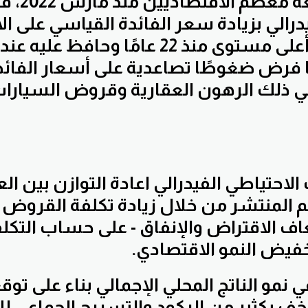
مما كان يتوقعه م
درالي بزيادة سعر الفائدة القياسي على ال
الفيدرالية إلى أعلى مستوى منذ 22 عامًا وحافظ علي
فرض ضغوطًا تصاعدية على أسعار الفائدة
 في ذلك الرهون العقارية وقروض السيار
لاحتياطي الفيدرالي ا
عادة التوازن بين ا
 المنتشر
ف الاقتراض والإنفاق - على حساب التكلف
خفيض النمو الاقتصادي.
نمو الناتج المحلي الإجمالي بناء على توق
خف بكثير من الركود والتسريح الجماعي ل