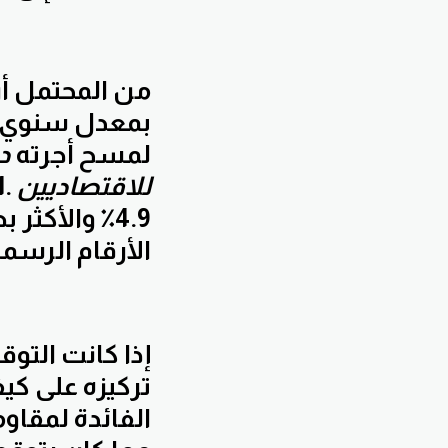
من المحتمل أن 
لمسح أجرته
دا
للاقتصاديين
.
1
4.9٪ والأكثر بطؤ
الأرقام الرسم
إذا كانت التو
تركيزه على كي
الفائدة لمقاوم