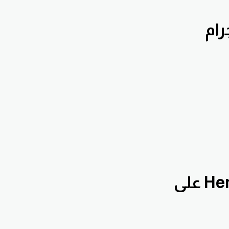
بقناة الدروس التعليمية Hennawifx على