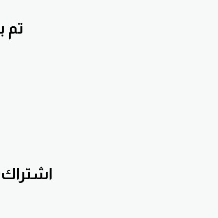
تم بقناة nnawiFx
اشتراك