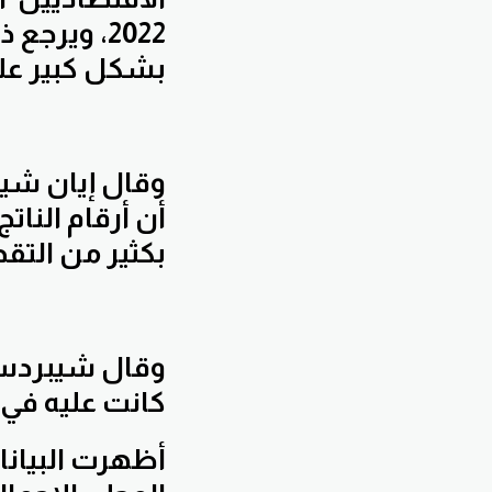
2022، وير
بشكل كبير على
وقال إيان شيف
أن أرقام النات
بكثير من التق
وقال شيبردسون
كانت عليه في 