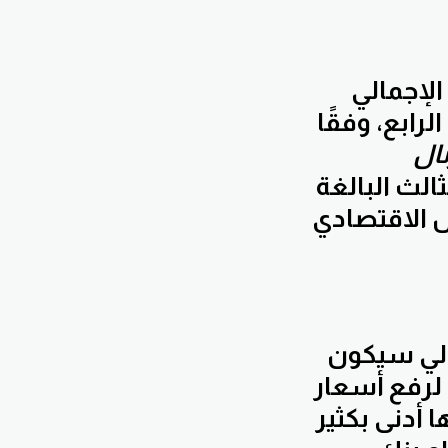
الإجمالي
م قدره 2٪ في الربع الرابع، وفقًا
ال
الث البالغة
 الاقتصادي
مالي سيكون
 لرفع أسعار
 أدنى بكثير