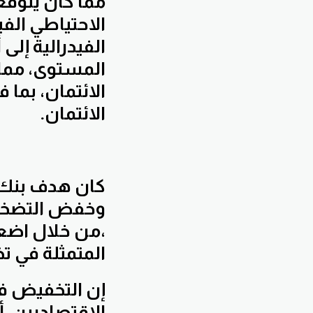
الاحتياطي الفي
المستوى، مما 
الائتمان، بما
الائتمان.
كان هدف بنك ا
وخفض التضخم
،من خلال اضعا
المتمثلة في ت
إن التخفيض في 
الاقتصاديين أ