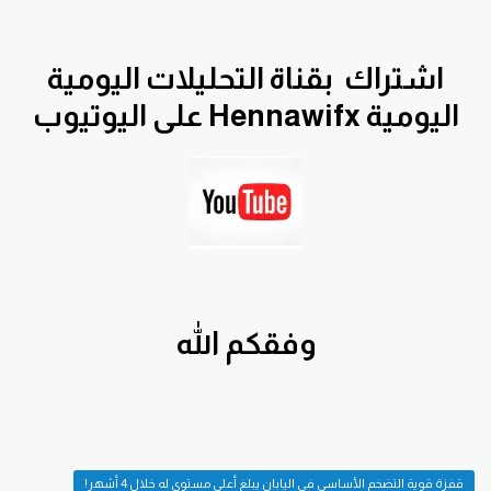
اشتراك
بقناة التحليلات اليومية
اليومية Hennawifx على اليوتيوب
وفقكم الله
قفزة قوية التضخم الأساسي في اليابان يبلغ أعلى مستوى له خلال 4 أشهر!