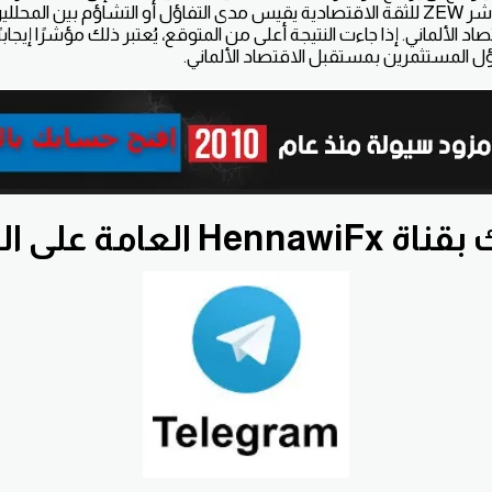
مؤشر ZEW للثقة الاقتصادية يقيس مدى التفاؤل أو التشاؤم بين المحل
د الألماني. إذا جاءت النتيجة أعلى من المتوقع، يُعتبر ذلك مؤشرًا إيجابيً
 المستثمرين بمستقبل الاقتصاد الألماني.
He العامة على التلجرام