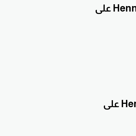
بقناة الدروس التعليمية Hennawifx على
بقناة تحليلات يومية Hennawifx على