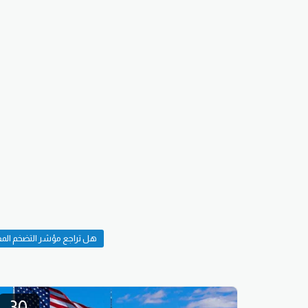
هل تراجع مؤشر التضخم المفض
30