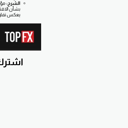
الشرح:
بشأن الاقتصا
يعكس تفاؤل
اشترك بقناة nnawiFx