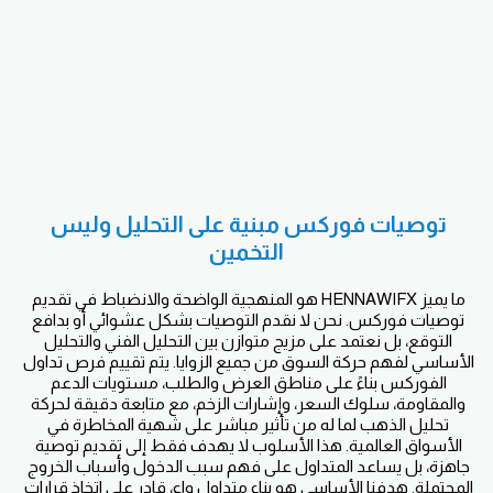
توصيات فوركس مبنية على التحليل وليس 
التخمين
ما يميز HENNAWIFX هو المنهجية الواضحة والانضباط في تقديم 
توصيات فوركس. نحن لا نقدم التوصيات بشكل عشوائي أو بدافع 
التوقع، بل نعتمد على مزيج متوازن بين التحليل الفني والتحليل 
الأساسي لفهم حركة السوق من جميع الزوايا. يتم تقييم فرص تداول 
الفوركس بناءً على مناطق العرض والطلب، مستويات الدعم 
والمقاومة، سلوك السعر، وإشارات الزخم، مع متابعة دقيقة لحركة 
تحليل الذهب لما له من تأثير مباشر على شهية المخاطرة في 
الأسواق العالمية. هذا الأسلوب لا يهدف فقط إلى تقديم توصية 
جاهزة، بل يساعد المتداول على فهم سبب الدخول وأسباب الخروج 
المحتملة. هدفنا الأساسي هو بناء متداول واعٍ، قادر على اتخاذ قرارات 