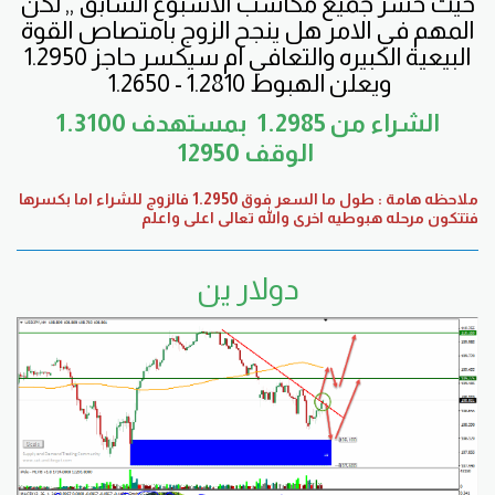
حيث خسر جميع مكاسب الاسبوع السابق ,, لكن
المهم في الامر هل ينجح الزوج بامتصاص القوة
البيعية الكبيره والتعافي ام سيكسر حاجز 1.2950
ويعلن الهبوط 1.2810 - 1.2650
الشراء من 1.2985 بمستهدف 1.3100
الوقف 12950
ملاحظه هامة : طول ما السعر فوق 1.2950 فالزوج للشراء اما بكسرها
فتتكون مرحله هبوطيه اخرى والله تعالى اعلى واعلم
دولار ين