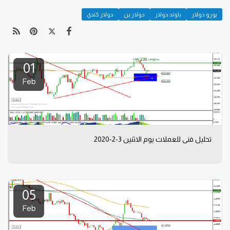
يورو دولار
باوند دولار
دولار ين
دولار كندي
01
Feb
تحليل فني للعملات يوم الاثنين 3-2-2020
05
Feb